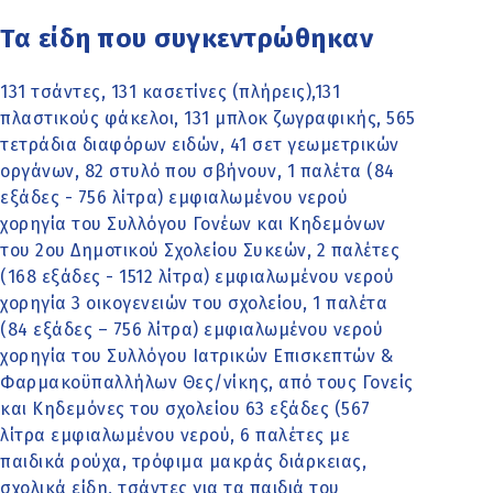
Τα είδη που συγκεντρώθηκαν
131 τσάντες, 131 κασετίνες (πλήρεις),131
πλαστικούς φάκελοι, 131 μπλοκ ζωγραφικής, 565
τετράδια διαφόρων ειδών, 41 σετ γεωμετρικών
οργάνων, 82 στυλό που σβήνουν, 1 παλέτα (84
εξάδες - 756 λίτρα) εμφιαλωμένου νερού
χορηγία του Συλλόγου Γονέων και Κηδεμόνων
του 2ου Δημοτικού Σχολείου Συκεών, 2 παλέτες
(168 εξάδες - 1512 λίτρα) εμφιαλωμένου νερού
χορηγία 3 οικογενειών του σχολείου, 1 παλέτα
(84 εξάδες – 756 λίτρα) εμφιαλωμένου νερού
χορηγία του Συλλόγου Ιατρικών Επισκεπτών &
Φαρμακοϋπαλλήλων Θες/νίκης, από τους Γονείς
και Κηδεμόνες του σχολείου 63 εξάδες (567
λίτρα εμφιαλωμένου νερού, 6 παλέτες με
παιδικά ρούχα, τρόφιμα μακράς διάρκειας,
σχολικά είδη, τσάντες για τα παιδιά του