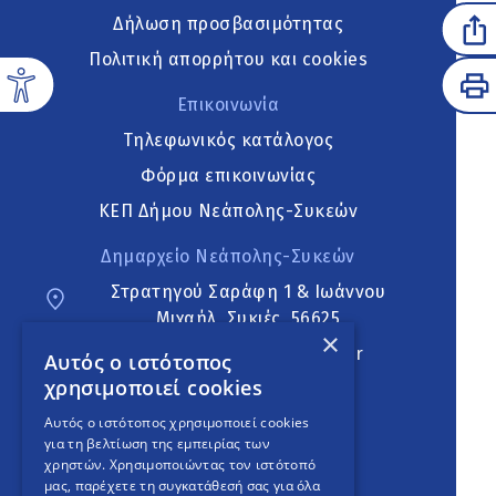
Δήλωση προσβασιμότητας
Πολιτική απορρήτου και cookies
Επικοινωνία
Τηλεφωνικός κατάλογος
Φόρμα επικοινωνίας
ΚΕΠ Δήμου Νεάπολης-Συκεών
Δημαρχείο Νεάπολης-Συκεών
Στρατηγού Σαράφη 1 & Ιωάννου
Μιχαήλ, Συκιές, 56625
×
neapoli.sykies@ddt.gov.gr
Αυτός ο ιστότοπος
χρησιμοποιεί cookies
Ακολουθήστε
Αυτός ο ιστότοπος χρησιμοποιεί cookies
για τη βελτίωση της εμπειρίας των
χρηστών. Χρησιμοποιώντας τον ιστότοπό
μας, παρέχετε τη συγκατάθεσή σας για όλα
English Version