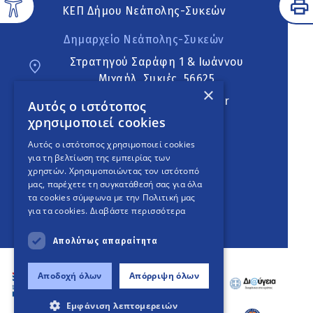
ΚΕΠ Δήμου Νεάπολης-Συκεών
Δημαρχείο Νεάπολης-Συκεών
Στρατηγού Σαράφη 1 & Ιωάννου
Μιχαήλ, Συκιές, 56625
×
neapoli.sykies@ddt.gov.gr
Αυτός ο ιστότοπος
χρησιμοποιεί cookies
Ακολουθήστε
Αυτός ο ιστότοπος χρησιμοποιεί cookies
για τη βελτίωση της εμπειρίας των
χρηστών. Χρησιμοποιώντας τον ιστότοπό
μας, παρέχετε τη συγκατάθεσή σας για όλα
English Version
τα cookies σύμφωνα με την Πολιτική μας
για τα cookies.
Διαβάστε περισσότερα
An
project
Απολύτως απαραίτητα
Αποδοχή όλων
Απόρριψη όλων
Εμφάνιση λεπτομερειών