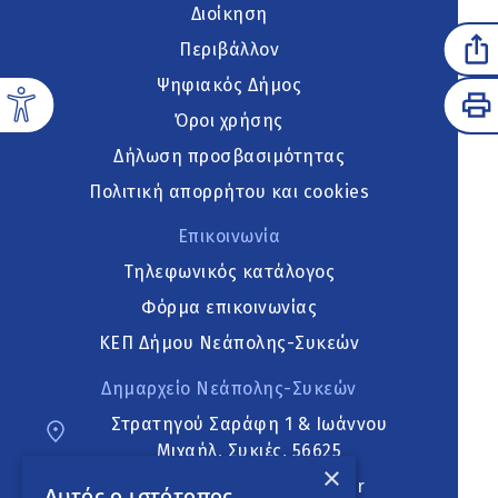
Διοίκηση
Περιβάλλον
Ψηφιακός Δήμος
Όροι χρήσης
Δήλωση προσβασιμότητας
Πολιτική απορρήτου και cookies
Επικοινωνία
Τηλεφωνικός κατάλογος
Φόρμα επικοινωνίας
ΚΕΠ Δήμου Νεάπολης-Συκεών
Δημαρχείο Νεάπολης-Συκεών
Στρατηγού Σαράφη 1 & Ιωάννου
Μιχαήλ, Συκιές, 56625
×
neapoli.sykies@ddt.gov.gr
Αυτός ο ιστότοπος