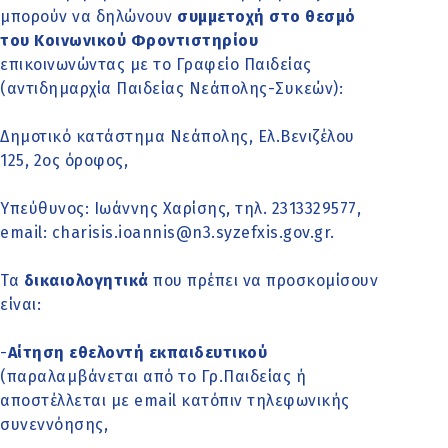
μπορούν να δηλώνουν
συμμετοχή στο θεσμό
του Κοινωνικού Φροντιστηρίου
επικοινωνώντας με το Γραφείο Παιδείας
(αντιδημαρχία Παιδείας Νεάπολης-Συκεών):
Δημοτικό κατάστημα Νεάπολης, Ελ.Βενιζέλου
125, 2ος όροφος,
Υπεύθυνος: Ιωάννης Χαρίσης, τηλ. 2313329577,
email: charisis.ioannis@n3.syzefxis.gov.gr.
Τα
δικαιολογητικά
που πρέπει να προσκομίσουν
είναι:
-
Αίτηση εθελοντή
εκπαιδευτικού
(παραλαμβάνεται από το Γρ.Παιδείας ή
αποστέλλεται με email κατόπιν τηλεφωνικής
συνεννόησης,