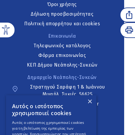
Όροι χρήσης
Δήλωση προσβασιμότητας
Πολιτική απορρήτου και cookies
Επικοινωνία
Τηλεφωνικός κατάλογος
Φόρμα επικοινωνίας
ΚΕΠ Δήμου Νεάπολης-Συκεών
Δημαρχείο Νεάπολης-Συκεών
Στρατηγού Σαράφη 1 & Ιωάννου
Μιχαήλ, Συκιές, 56625
×
neapoli.sykies@ddt.gov.gr
Αυτός ο ιστότοπος
χρησιμοποιεί cookies
Ακολουθήστε
Αυτός ο ιστότοπος χρησιμοποιεί cookies
για τη βελτίωση της εμπειρίας των
χρηστών. Χρησιμοποιώντας τον ιστότοπό