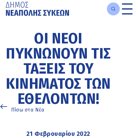
Μετάβαση
στο
ΟΙ ΝΈΟΙ
κυρίως
περιεχόμενο
ΠΥΚΝΏΝΟΥΝ ΤΙΣ
ΤΆΞΕΙΣ ΤΟΥ
ΚΙΝΉΜΑΤΟΣ ΤΩΝ
ΕΘΕΛΟΝΤΏΝ!
Πίσω στα Νέα
21 Φεβρουαρίου 2022