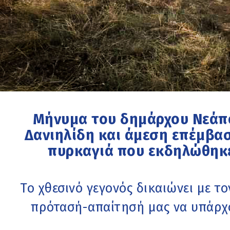
Μήνυμα του δημάρχου Νεάπ
Δανιηλίδη και άμεση επέμβα
πυρκαγιά που εκδηλώθηκε
Το χθεσινό γεγονός δικαιώνει με τ
πρότασή-απαίτησή μας να υπάρχο