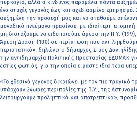
πυρκαγιά, αλλά ο κίνδυνος παραμένει πάντα αυξημένο
ένα ατυχές γεγονός έως και σχεδιασμένο εμπρησμό. Χ
αυξημένη την προσοχή μας και να σταθούμε απέναντι
μοναδικό πνεύμονα πρασίνου, με ιδιαίτερη ατομική
μη διστάζουμε να ειδοποιούμε άμεσα την Π.Υ. (199),
Άμεση Δράση (100) σε περίπτωση που αντιληφθούμ
περιστατικό», δηλώνει ο δήμαρχος Σίμος Δανιηλίδη
την αντιδημαρχία Πολιτικής Προστασίας ΕΔΟΜΑΚ γι
εστίες φωτιάς, για την οποία είμαστε ιδιαίτερα υπε
«Το χθεσινό γεγονός δικαιώνει με τον πιο τραγικό 
υπάρχουν 24ωρες περιπολίες της Π.Υ., της Αστυνομί
λειτουργούμε προληπτικά και αποτρεπτικά», προσθέ