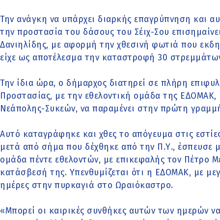
Την ανάγκη να υπάρχει διαρκής επαγρύπνηση και α
την προστασία του δάσους του Σέιχ-Σου επισημαίν
Δανιηλίδης, με αφορμή την χθεσινή φωτιά που εκδη
είχε ως αποτέλεσμα την καταστροφή 30 στρεμμάτω
Την ίδια ώρα, ο δήμαρχος διατηρεί σε πλήρη επιφυλ
Προστασίας, με την εθελοντική ομάδα της ΕΔΟΜΑΚ, 
Νεάπολης-Συκεών, να παραμένει στην πρώτη γραμμή
Αυτό καταγράφηκε και χθες το απόγευμα στις εστίε
μετά από σήμα που δέχθηκε από την Π.Υ., έσπευσε 
ομάδα πέντε εθελοντών, με επικεφαλής τον Πέτρο Με
κατάσβεσή της. Υπενθυμίζεται ότι η ΕΔΟΜΑΚ, με μεγ
ημέρες στην πυρκαγιά στο Ωραιόκαστρο.
«Μπορεί οι καιρικές συνθήκες αυτών των ημερών να