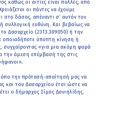
ς καθώς οι αιτίες είναι πολλές, από
ρειάζεται οι πάντες να έχουμε
 στο δάσος, απέναντι σ’ αυτόν τον
 ή συλλογική ευθύνη. Και βεβαίως να
 το Δασαρχείο (2313.309050) ή την
ε οποιαδήποτε ύποπτη κίνηση ή
ς, συγχαίροντας «για μια ακόμη φορά
α την άμεση επέμβασή της στις
ρήφανοι».
τρόπο την πρότασή-απαίτησή μας να
ας και του Δασαρχείου έτσι ώστε να
τει ο δήμαρχος Σίμος Δανιηλίδης.