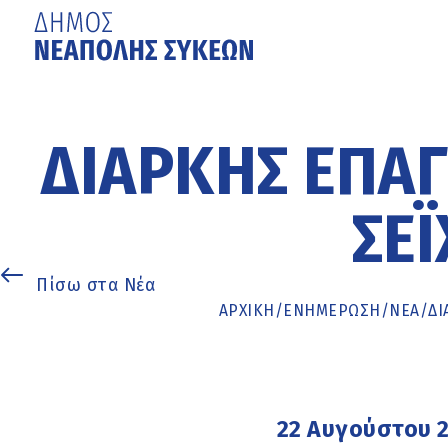
Μετάβαση
στο
κυρίως
ΔΙΑΡΚΉΣ ΕΠΑΓ
περιεχόμενο
ΣΈΙ
Πίσω στα Νέα
ΑΡΧΙΚΉ
/
ΕΝΗΜΈΡΩΣΗ
/
ΝΕΑ
/
ΔΙ
22 Αυγούστου 