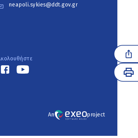
neapoli.sykies@ddt.gov.gr
Ακολουθήστε
An
project