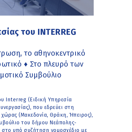
εσίας του INTERREG
ντρωση, το αθηνοκεντρικό
τρωτικό ♦ Στο πλευρό των
μοτικό Συμβούλιο
υ Interreg (Ειδική Υπηρεσία
νεργασίας), που εδρεύει στη
 χώρας (Μακεδονία, Θράκη, Ήπειρος),
μβούλιο του δήμου Νεάπολης-
 στο υπό συζήτηση νομοσχέδιο με