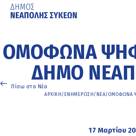
Μετάβαση
στο
κυρίως
ΟΜΌΦΩΝΑ ΨΗΦ
περιεχόμενο
ΔΉΜΟ ΝΕΆΠ
Πίσω στα Νέα
ΑΡΧΙΚΉ
/
ΕΝΗΜΈΡΩΣΗ
/
ΝΕΑ
/
ΟΜΌΦΩΝΑ Ψ
17 Μαρτίου 2