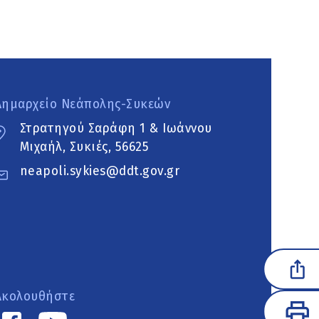
Δημαρχείο Νεάπολης-Συκεών
Στρατηγού Σαράφη 1 & Ιωάννου
Μιχαήλ, Συκιές, 56625
neapoli.sykies@ddt.gov.gr
Ακολουθήστε