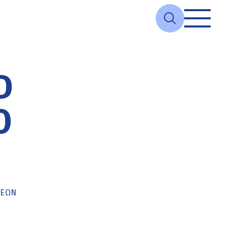
D
Ο
ΚΕΏΝ