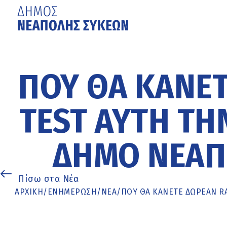
Μετάβαση
στο
κυρίως
ΠΟΎ ΘΑ ΚΆΝΕΤ
περιεχόμενο
TEST ΑΥΤΉ ΤΗ
ΔΉΜΟ ΝΕΆΠ
Πίσω στα Νέα
ΑΡΧΙΚΉ
/
ΕΝΗΜΈΡΩΣΗ
/
ΝΕΑ
/
ΠΟΎ ΘΑ ΚΆΝΕΤΕ ΔΩΡΕΆΝ R