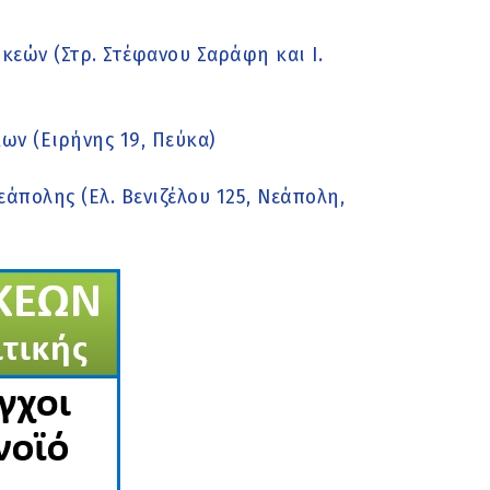
εών (Στρ. Στέφανου Σαράφη και Ι.
ν (Ειρήνης 19, Πεύκα)
πολης (Ελ. Βενιζέλου 125, Νεάπολη,