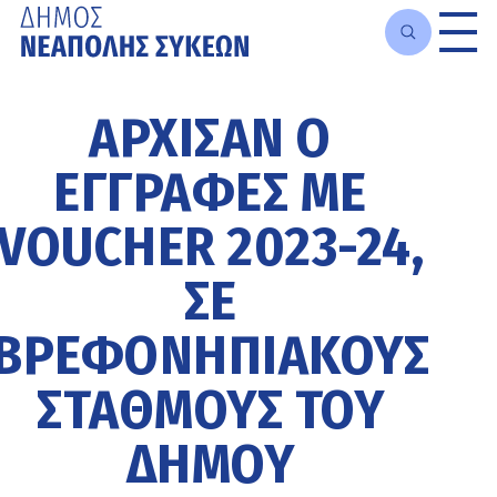
Μετάβαση
στο
ΆΡΧΙΣΑΝ Ο
κυρίως
περιεχόμενο
ΕΓΓΡΑΦΈΣ ΜΕ
VOUCHER 2023-24,
ΣΕ
ΒΡΕΦΟΝΗΠΙΑΚΟΎΣ
ΣΤΑΘΜΟΎΣ ΤΟΥ
ΔΉΜΟΥ