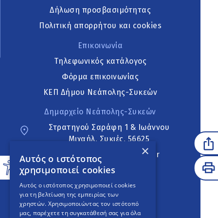
Δήλωση προσβασιμότητας
Πολιτική απορρήτου και cookies
Επικοινωνία
Τηλεφωνικός κατάλογος
Φόρμα επικοινωνίας
ΚΕΠ Δήμου Νεάπολης-Συκεών
Δημαρχείο Νεάπολης-Συκεών
Στρατηγού Σαράφη 1 & Ιωάννου
Μιχαήλ, Συκιές, 56625
×
neapoli.sykies@ddt.gov.gr
Αυτός ο ιστότοπος
χρησιμοποιεί cookies
Ακολουθήστε
Αυτός ο ιστότοπος χρησιμοποιεί cookies
για τη βελτίωση της εμπειρίας των
χρηστών. Χρησιμοποιώντας τον ιστότοπό
μας, παρέχετε τη συγκατάθεσή σας για όλα
English Version