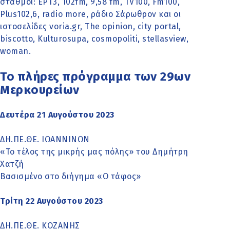
σταθμοί: ΕΡΤ3, 102fm, 9,58 fm, TV100, Fm100,
Plus102,6, radio more, ράδιο Σάρωθρον και οι
ιστοσελίδες voria.gr, Τhe opinion, city portal,
biscotto, Kulturosupa, cosmopoliti, stellasview,
woman.
Το πλήρες πρόγραμμα των 29ων
Μερκουρείων
Δευτέρα 21 Αυγούστου 2023
ΔΗ.ΠΕ.ΘΕ. ΙΩΑΝΝΙΝΩΝ
«Το τέλος της μικρής μας πόλης» του Δημήτρη
Χατζή
Βασισμένο στο διήγημα «Ο τάφος»
Τρίτη 22 Αυγούστου 2023
ΔΗ.ΠΕ.ΘΕ. ΚΟΖΑΝΗΣ