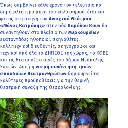
Όπως συμβαίνει κάθε χρόνο τον τελευταίο και
δημοφιλέστερο μήνα του καλοκαιριού, έτσι και
φέτος στη σκηνή του
Ανοιχτού Θεάτρου
«Μάνος Κατράκης»
στην οδό
Καρόλου Κουν
θα
συναντηθούν στο πλαίσιο των
Μερκουρείων
εκατοντάδες ηθοποιοί, σκηνοθέτες,
καλλιτεχνικοί διευθυντές, σκηνογράφοι και
τεχνικοί από όλα τα ΔΗΠΕΘΕ της χώρας, το ΚΘΒΕ
και τις θεατρικές σκηνές του δήμου Νεάπολης-
Συκεών. Αυτή η
νοερή συνάντηση τριών
σπουδαίων θεατρανθρώπων
δημιουργεί τις
καλύτερες προϋποθέσεις για την θερινή
θεατρική σύναξη της Θεσσαλονίκης.