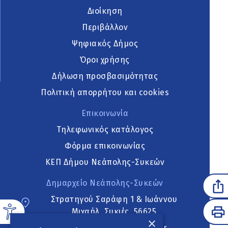
Διοίκηση
Περιβάλλον
Ψηφιακός Δήμος
Όροι χρήσης
Δήλωση προσβασιμότητας
Πολιτική απορρήτου και cookies
Επικοινωνία
Τηλεφωνικός κατάλογος
Φόρμα επικοινωνίας
ΚΕΠ Δήμου Νεάπολης-Συκεών
Δημαρχείο Νεάπολης-Συκεών
Στρατηγού Σαράφη 1 & Ιωάννου
Μιχαήλ, Συκιές, 56625
×
neapoli.sykies@ddt.gov.gr