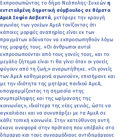
Εκπροσωπώντας το δήμο Νεάπολης-Συκεών
η
εντεταλμένη δημοτική σύμβουλος σε θέματα
ΑμεΑ Σοφία Ασβεστά
, μετέφερε την κραυγή
αγωνίας των γονέων ΑμεΑ τονίζοντας ότι
κάποιες μορφές αναπηρίας είναι εκ των
πραγμάτων αδύνατον να εκπροσωπηθούν λόγω
της μορφής τους. «Οι άνθρωποι αυτοί
εκπροσωπούνται από τους γονείς τους, και το
μεγάλο ζήτημα είναι τι θα γίνει όταν οι γονείς
φύγουν από τη ζωή;» αναρωτήθηκε. «Οι γονείς
των ΑμεΑ καθημερινά αγωνιούν», επισήμανε και
με την ιδιότητα της μητέρας παιδιού ΑμεΑ,
υπογραμμίζοντας τη σημασία «της
συμπερίληψης και της ωρίμανσης της
κοινωνίας», ιδιαίτερα της νέας γενιάς, ώστε να
αγκαλιάσει και να συνυπάρξει με τα ΑμεΑ σε
κάθε τοπική κοινωνία. Στην κατεύθυνση αυτή
έκανε αναφορά στην πρόταση που υπέβαλε στο
δήμαρχο και τους συναρμόδιους αντιδημάρχους