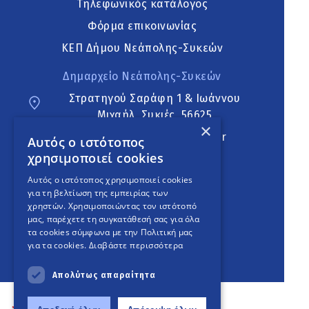
Τηλεφωνικός κατάλογος
Φόρμα επικοινωνίας
ΚΕΠ Δήμου Νεάπολης-Συκεών
Δημαρχείο Νεάπολης-Συκεών
Στρατηγού Σαράφη 1 & Ιωάννου
Μιχαήλ, Συκιές, 56625
×
neapoli.sykies@ddt.gov.gr
Αυτός ο ιστότοπος
χρησιμοποιεί cookies
Ακολουθήστε
Αυτός ο ιστότοπος χρησιμοποιεί cookies
για τη βελτίωση της εμπειρίας των
χρηστών. Χρησιμοποιώντας τον ιστότοπό
μας, παρέχετε τη συγκατάθεσή σας για όλα
English Version
τα cookies σύμφωνα με την Πολιτική μας
για τα cookies.
Διαβάστε περισσότερα
An
project
Απολύτως απαραίτητα