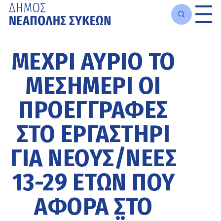
Μετάβαση
στο
ΜΈΧΡΙ ΑΎΡΙΟ ΤΟ
κυρίως
περιεχόμενο
ΜΕΣΗΜΈΡΙ ΟΙ
ΠΡΟΕΓΓΡΑΦΈΣ
ΣΤΟ ΕΡΓΑΣΤΉΡΙ
ΓΙΑ ΝΈΟΥΣ/ΝΈΕΣ
13-29 ΕΤΏΝ ΠΟΥ
ΑΦΟΡΆ ΣΤΟ