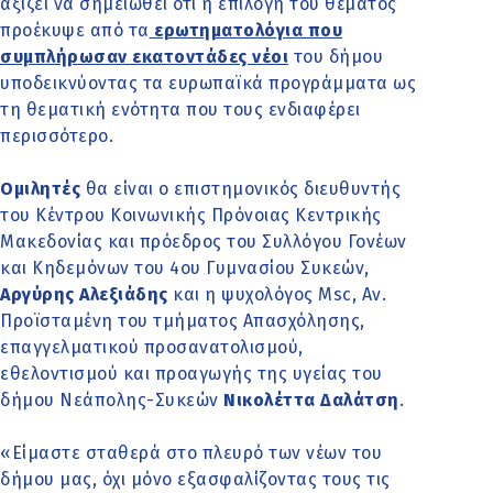
αξίζει να σημειωθεί ότι η επιλογή του θέματος
προέκυψε από τα
ερωτηματολόγια που
συμπλήρωσαν εκατοντάδες νέοι
του δήμου
υποδεικνύοντας τα ευρωπαϊκά προγράμματα ως
τη θεματική ενότητα που τους ενδιαφέρει
περισσότερο.
Ομιλητές
θα είναι ο επιστημονικός διευθυντής
του Κέντρου Κοινωνικής Πρόνοιας Κεντρικής
Μακεδονίας και πρόεδρος του Συλλόγου Γονέων
και Κηδεμόνων του 4ου Γυμνασίου Συκεών,
Αργύρης Αλεξιάδης
και η ψυχολόγος Msc, Αν.
Προϊσταμένη του τμήματος Απασχόλησης,
επαγγελματικού προσανατολισμού,
εθελοντισμού και προαγωγής της υγείας του
δήμου Νεάπολης-Συκεών
Νικολέττα Δαλάτση
.
«Είμαστε σταθερά στο πλευρό των νέων του
δήμου μας, όχι μόνο εξασφαλίζοντας τους τις