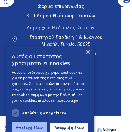
Φόρμα επικοινωνίας
ΚΕΠ Δήμου Νεάπολης-Συκεών
Δημαρχείο Νεάπολης-Συκεών
Στρατηγού Σαράφη 1 & Ιωάννου
Μιχαήλ, Συκιές, 56625
×
neapoli.sykies@ddt.gov.gr
Αυτός ο ιστότοπος
χρησιμοποιεί cookies
Ακολουθήστε
Αυτός ο ιστότοπος χρησιμοποιεί cookies
για τη βελτίωση της εμπειρίας των
χρηστών. Χρησιμοποιώντας τον ιστότοπό
μας, παρέχετε τη συγκατάθεσή σας για όλα
English Version
τα cookies σύμφωνα με την Πολιτική μας
για τα cookies.
Διαβάστε περισσότερα
An
project
Απολύτως απαραίτητα
Αποδοχή όλων
Απόρριψη όλων