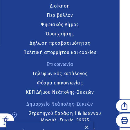
Διοίκηση
Περιβάλλον
Ψηφιακός Δήμος
Όροι χρήσης
Δήλωση προσβασιμότητας
Πολιτική απορρήτου και cookies
Επικοινωνία
Τηλεφωνικός κατάλογος
Φόρμα επικοινωνίας
ΚΕΠ Δήμου Νεάπολης-Συκεών
Δημαρχείο Νεάπολης-Συκεών
Στρατηγού Σαράφη 1 & Ιωάννου
Μιχαήλ, Συκιές, 56625
×
neapoli.sykies@ddt.gov.gr