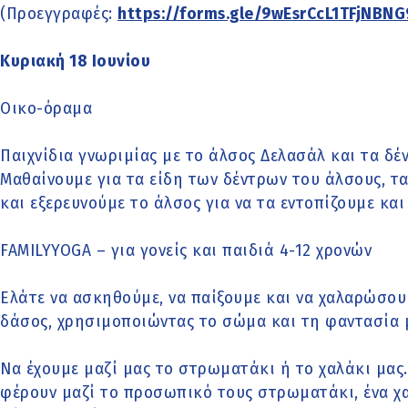
(Προεγγραφές:
https://forms.gle/9wEsrCcL1TFjNBNG
Κυριακή 18 Ιουνίου
Οικο-όραμα
Παιχνίδια γνωριμίας με το άλσος Δελασάλ και τα δέ
Μαθαίνουμε για τα είδη των δέντρων του άλσους, τ
και εξερευνούμε το άλσος για να τα εντοπίζουμε κα
FAMILYYOGA – για γονείς και παιδιά 4-12 χρονών
Ελάτε να ασκηθούμε, να παίξουμε και να χαλαρώσο
δάσος, χρησιμοποιώντας το σώμα και τη φαντασία 
Να έχουμε μαζί μας το στρωματάκι ή το χαλάκι μας
φέρουν μαζί το προσωπικό τους στρωματάκι, ένα χα