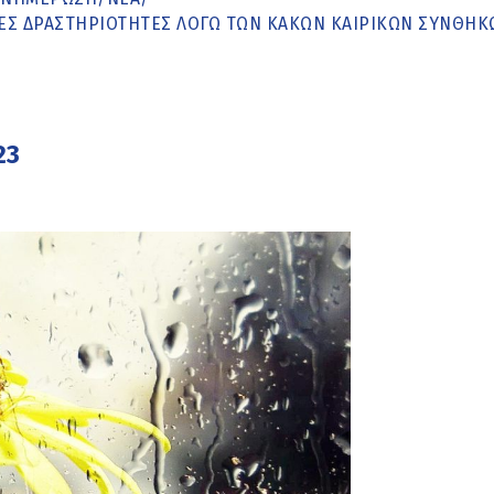
ΝΈΣ ΔΡΑΣΤΗΡΙΌΤΗΤΕΣ ΛΌΓΩ ΤΩΝ ΚΑΚΏΝ ΚΑΙΡΙΚΏΝ ΣΥΝΘΗΚ
23