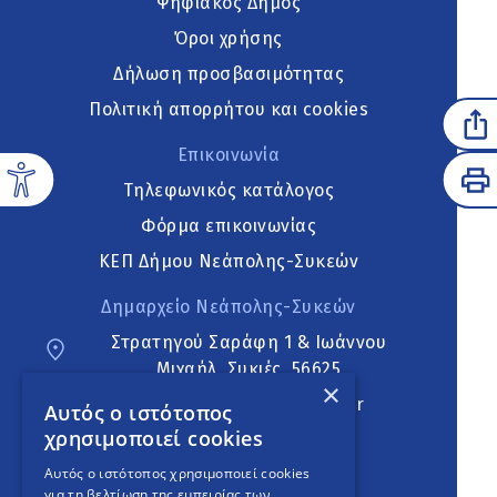
Ψηφιακός Δήμος
Όροι χρήσης
Δήλωση προσβασιμότητας
Πολιτική απορρήτου και cookies
Επικοινωνία
Τηλεφωνικός κατάλογος
Φόρμα επικοινωνίας
ΚΕΠ Δήμου Νεάπολης-Συκεών
Δημαρχείο Νεάπολης-Συκεών
Στρατηγού Σαράφη 1 & Ιωάννου
Μιχαήλ, Συκιές, 56625
×
neapoli.sykies@ddt.gov.gr
Αυτός ο ιστότοπος
χρησιμοποιεί cookies
Ακολουθήστε
Αυτός ο ιστότοπος χρησιμοποιεί cookies
για τη βελτίωση της εμπειρίας των