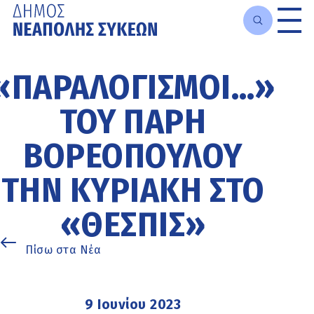
Μετάβαση
στο
«ΠΑΡΑΛΟΓΙΣΜΟΊ…»
κυρίως
περιεχόμενο
ΤΟΥ ΠΆΡΗ
ΒΟΡΕΌΠΟΥΛΟΥ
ΤΗΝ ΚΥΡΙΑΚΉ ΣΤΟ
«ΘΕΣΠΊΣ»
Πίσω στα Νέα
9 Ιουνίου 2023