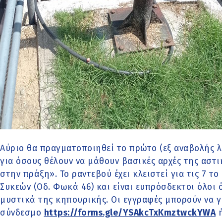
Αύριο θα πραγματοποιηθεί το πρώτο (εξ αναβολής 
για όσους θέλουν να μάθουν βασικές αρχές της αστ
στην πράξη». Το ραντεβού έχει κλειστεί για τις 7 
Συκεών (Οδ. Φωκά 46) και είναι ευπρόσδεκτοι όλοι 
μυστικά της κηπουρικής. Οι εγγραφές μπορούν να γ
σύνδεσμο
https://forms.gle/YSAkcTxKmztwckYWA
ή