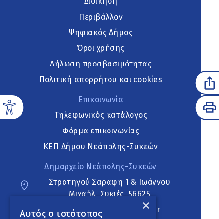
Διοίκηση
Περιβάλλον
Ψηφιακός Δήμος
Όροι χρήσης
Δήλωση προσβασιμότητας
Πολιτική απορρήτου και cookies
Επικοινωνία
Τηλεφωνικός κατάλογος
Φόρμα επικοινωνίας
ΚΕΠ Δήμου Νεάπολης-Συκεών
Δημαρχείο Νεάπολης-Συκεών
Στρατηγού Σαράφη 1 & Ιωάννου
Μιχαήλ, Συκιές, 56625
×
neapoli.sykies@ddt.gov.gr
Αυτός ο ιστότοπος