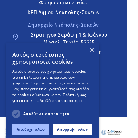
Φόρμα επικοινωνίας
ΚΕΠ Δήμου Νεάπολης-Συκεών
Δημαρχείο Νεάπολης-Συκεών
Στρατηγού Σαράφη 1 & Ιωάννου
Μιχαήλ, Συκιές, 56625
×
neapoli.sykies@ddt.gov.gr
Αυτός ο ιστότοπος
χρησιμοποιεί cookies
Ακολουθήστε
Αυτός ο ιστότοπος χρησιμοποιεί cookies
για τη βελτίωση της εμπειρίας των
χρηστών. Χρησιμοποιώντας τον ιστότοπό
μας, παρέχετε τη συγκατάθεσή σας για όλα
English Version
τα cookies σύμφωνα με την Πολιτική μας
για τα cookies.
Διαβάστε περισσότερα
An
project
Απολύτως απαραίτητα
Αποδοχή όλων
Απόρριψη όλων