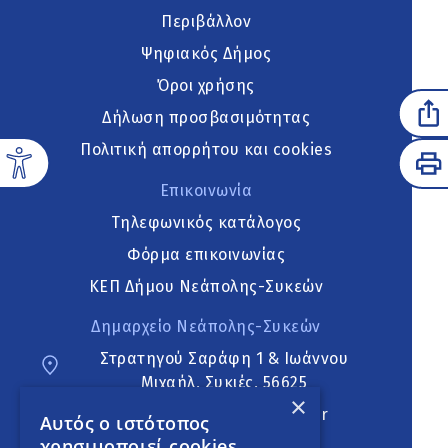
Περιβάλλον
Ψηφιακός Δήμος
Όροι χρήσης
Δήλωση προσβασιμότητας
Πολιτική απορρήτου και cookies
Επικοινωνία
Τηλεφωνικός κατάλογος
Φόρμα επικοινωνίας
ΚΕΠ Δήμου Νεάπολης-Συκεών
Δημαρχείο Νεάπολης-Συκεών
Στρατηγού Σαράφη 1 & Ιωάννου
Μιχαήλ, Συκιές, 56625
×
neapoli.sykies@ddt.gov.gr
Αυτός ο ιστότοπος
χρησιμοποιεί cookies