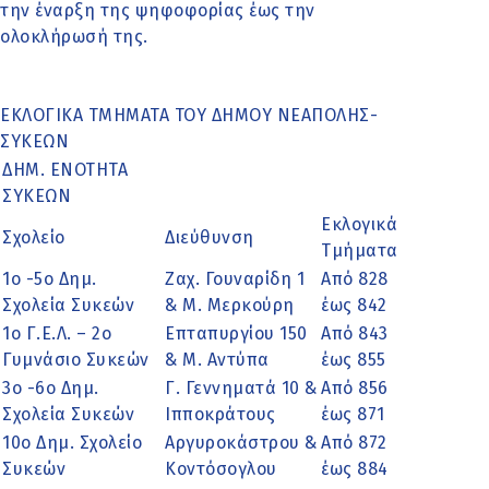
την έναρξη της ψηφοφορίας έως την
ολοκλήρωσή της.
ΕΚΛΟΓΙΚΑ ΤΜΗΜΑΤΑ ΤΟΥ ΔΗΜΟΥ ΝΕΑΠΟΛΗΣ-
ΣΥΚΕΩΝ
ΔΗΜ. ΕΝΟΤΗΤΑ
ΣΥΚΕΩΝ
Εκλογικά
Σχολείο
Διεύθυνση
Τμήματα
1ο -5ο Δημ.
Ζαχ. Γουναρίδη 1
Από 828
Σχολεία Συκεών
& Μ. Μερκούρη
έως 842
1ο Γ.Ε.Λ. – 2ο
Επταπυργίου 150
Από 843
Γυμνάσιο Συκεών
& Μ. Αντύπα
έως 855
3ο -6ο Δημ.
Γ. Γεννηματά 10 &
Από 856
Σχολεία Συκεών
Ιπποκράτους
έως 871
10ο Δημ. Σχολείο
Αργυροκάστρου &
Από 872
Συκεών
Κοντόσογλου
έως 884