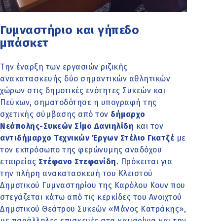
Γυμναστήριο και γήπεδο
μπάσκετ
Την έναρξη των εργασιών ριζικής
ανακατασκευής δύο σημαντικών αθλητικών
χώρων στις δημοτικές ενότητες Συκεών και
Πεύκων, σηματοδότησε η υπογραφή της
σχετικής σύμβασης από τον
δήμαρχο
Νεάπολης-Συκεών Σίμο Δανιηλίδη
και τον
αντιδήμαρχο Τεχνικών Έργων Στέλιο Γκατζέ
με
τον εκπρόσωπο της φερώνυμης αναδόχου
εταιρείας
Στέφανο Στεφανίδη
. Πρόκειται για
την πλήρη ανακατασκευή του Κλειστού
Δημοτικού Γυμναστηρίου της Καρόλου Κουν που
στεγάζεται κάτω από τις κερκίδες του Ανοιχτού
Δημοτικού Θεάτρου Συκεών «Μάνος Κατράκης»,
με παράλληλες επισκευές στα καμαρίνια και την