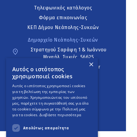
Τηλεφωνικός κατάλογος
Φόρμα επικοινωνίας
ΚΕΠ Δήμου Νεάπολης-Συκεών
Δημαρχείο Νεάπολης-Συκεών
Στρατηγού Σαράφη 1 & Ιωάννου
Μιχαήλ, Συκιές, 56625
×
neapoli.sykies@ddt.gov.gr
Αυτός ο ιστότοπος
χρησιμοποιεί cookies
Ακολουθήστε
Αυτός ο ιστότοπος χρησιμοποιεί cookies
για τη βελτίωση της εμπειρίας των
χρηστών. Χρησιμοποιώντας τον ιστότοπό
μας, παρέχετε τη συγκατάθεσή σας για όλα
English Version
τα cookies σύμφωνα με την Πολιτική μας
για τα cookies.
Διαβάστε περισσότερα
An
project
Απολύτως απαραίτητα