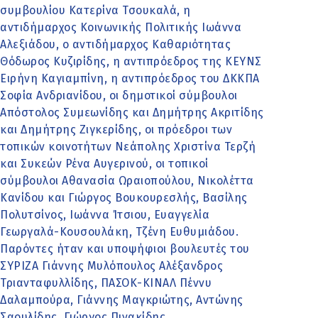
συμβουλίου Κατερίνα Τσουκαλά, η
αντιδήμαρχος Κοινωνικής Πολιτικής Ιωάννα
Αλεξιάδου, ο αντιδήμαρχος Καθαριότητας
Θόδωρος Κυζιρίδης, η αντιπρόεδρος της ΚΕΥΝΣ
Ειρήνη Καγιαμπίνη, η αντιπρόεδρος του ΔΚΚΠΑ
Σοφία Ανδριανίδου, οι δημοτικοί σύμβουλοι
Απόστολος Συμεωνίδης και Δημήτρης Ακριτίδης
και Δημήτρης Ζιγκερίδης, οι πρόεδροι των
τοπικών κοινοτήτων Νεάπολης Χριστίνα Τερζή
και Συκεών Ρένα Αυγερινού, οι τοπικοί
σύμβουλοι Αθανασία Ωραιοπούλου, Νικολέττα
Κανίδου και Γιώργος Βουκουρεσλής, Βασίλης
Πολυτσίνος, Ιωάννα Ίτσιου, Ευαγγελία
Γεωργαλά-Κουσουλάκη, Τζένη Ευθυμιάδου.
Παρόντες ήταν και υποψήφιοι βουλευτές του
ΣΥΡΙΖΑ Γιάννης Μυλόπουλος Αλέξανδρος
Τριανταφυλλίδης, ΠΑΣΟΚ-ΚΙΝΑΛ Πέννυ
Δαλαμπούρα, Γιάννης Μαγκριώτης, Αντώνης
Σαουλίδης, Γιώργος Πινακίδης.