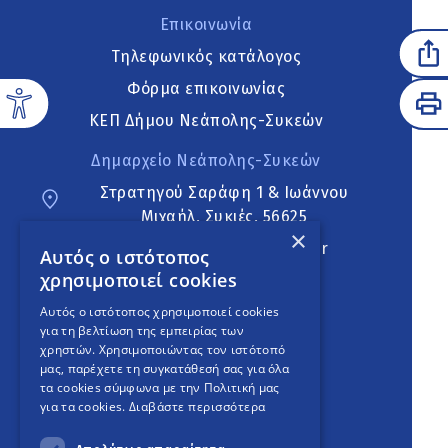
Επικοινωνία
Τηλεφωνικός κατάλογος
Φόρμα επικοινωνίας
ΚΕΠ Δήμου Νεάπολης-Συκεών
Δημαρχείο Νεάπολης-Συκεών
Στρατηγού Σαράφη 1 & Ιωάννου
Μιχαήλ, Συκιές, 56625
×
neapoli.sykies@ddt.gov.gr
Αυτός ο ιστότοπος
χρησιμοποιεί cookies
Ακολουθήστε
Αυτός ο ιστότοπος χρησιμοποιεί cookies
για τη βελτίωση της εμπειρίας των
χρηστών. Χρησιμοποιώντας τον ιστότοπό
μας, παρέχετε τη συγκατάθεσή σας για όλα
English Version
τα cookies σύμφωνα με την Πολιτική μας
για τα cookies.
Διαβάστε περισσότερα
An
project