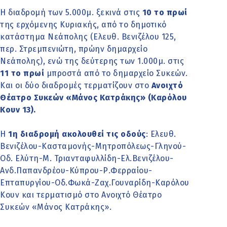
Η διαδρομή των 5.000μ. ξεκινά στις
10 το πρωί
της ερχόμενης Κυριακής, από το δημοτικό
κατάστημα Νεάπολης (Ελευθ. Βενιζέλου 125,
περ. Στρεμπενιώτη, πρώην δημαρχείο
Νεάπολης
), ενώ της δεύτερης των 1.000μ. στις
11 το πρωί
μπροστά από το δημαρχείο Συκεών.
Και οι δύο διαδρομές τερματίζουν στο
Ανοιχτό
Θέατρο Συκεών «Μάνος Κατράκης» (Καρόλου
Κουν 13).
Η
1η διαδρομή
ακολουθεί τις οδούς
: Ελευθ.
Βενιζέλου-Κασταμονής-Μητροπόλεως-Γληνού-
Οδ. Ελύτη-Μ. Τριανταφυλλίδη-Ελ.Βενιζέλου-
Ανδ.Παπανδρέου-Κύπρου-Ρ.Φερραίου-
Επταπυργίου-Οδ.Φωκά-Ζαχ.Γουναρίδη-Καρόλου
Κουν και τερματισμό στο Ανοιχτό Θέατρο
Συκεών «Μάνος Κατράκης».