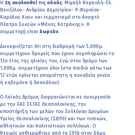
Η
2η ακολουθεί τις οδούς
: Μιχαήλ Καραολή-Ελ.
Βενιζέλου- Ανδρέου Δημητρίου- Ρ.Φεραίου-
Καρόλου Κουν και τερματισμό στο Ανοιχτό
Θέατρο Συκεών «Μάνος Κατράκης». Η
συμμετοχή είναι
δωρεάν
.
Διευκρινίζεται
ότι στη διαδρομή των 5.000μ.
συμμετέχουν δρομείς που έχουν συμπληρώσει το
12ο έτος της ηλικίας του, ενώ στον δρόμο των
1.000μ. συμμετέχουν όλοι (στα παιδιά κάτω των
12 ετών κρίνεται απαραίτητη η συνοδεία γονέα
ή κηδεμόνα ή δασκάλου).
Ο Λαϊκός Δρόμος διοργανώνεται σε συνεργασία
με την ΕΑΣ ΣΕΓΑΣ Θεσσαλονίκης, την
υποστήριξη των μελών του Συλλόγου Δρομέων
Υγείας Θεσσαλονίκης (ΣΔΥΘ) και των τοπικών,
αθλητικών και πολιτιστικών συλλόγων. Ο
θεσμός καθιερώθηκε από το 2016 στον δήμο