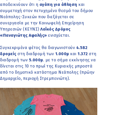
αποδεικνύουν ότι η
αγάπη για άθληση
και
συμμετοχή στον πετυχημένο θεσμό του δήμου
Νεάπολης-Συκεών που διεξάγεται σε
συνεργασία με την Κοινωφελή Επιχείρηση
Υπηρεσιών (ΚΕΥΝΣ)
Λαϊκός Δρόμος
«Παναγιώτης Αφαλής»
ενισχύεται.
Συγκεκριμένα φέτος θα διαγωνιστούν
4.582
δρομείς
στη διαδρομή των
1.000μ
και
1.372
στη
διαδρομή των
5.000μ
.
με το σήμα εκκίνησης να
δίνεται στις
10 το πρωί της Κυριακής μπροστά
από το δημοτικό κατάστημα Νεάπολης (πρώην
Δημαρχείο, περιοχή Στρεμπενιώτη).