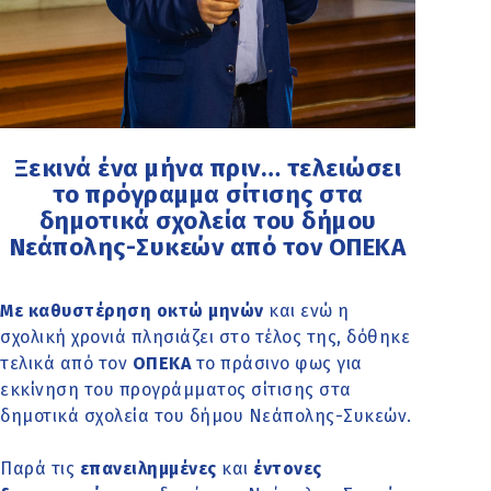
Ξεκινά ένα μήνα πριν… τελειώσει
το πρόγραμμα σίτισης στα
δημοτικά σχολεία του δήμου
Νεάπολης-Συκεών από τον ΟΠΕΚΑ
Με καθυστέρηση οκτώ μηνών
και ενώ η
σχολική χρονιά πλησιάζει στο τέλος της, δόθηκε
τελικά από τον
ΟΠΕΚΑ
το πράσινο φως για
εκκίνηση του προγράμματος σίτισης στα
δημοτικά σχολεία του δήμου Νεάπολης-Συκεών.
Παρά τις
επανειλημμένες
και
έντονες