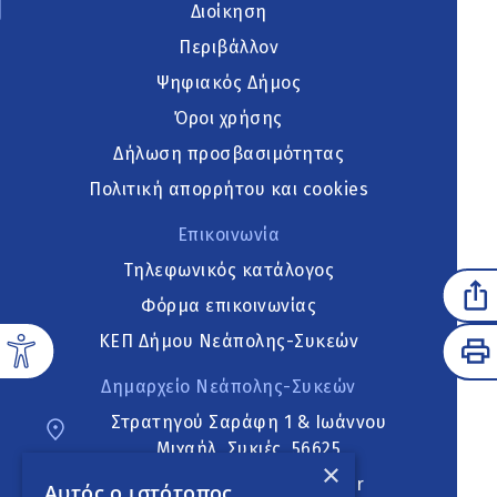
Διοίκηση
Περιβάλλον
Ψηφιακός Δήμος
Όροι χρήσης
Δήλωση προσβασιμότητας
Πολιτική απορρήτου και cookies
Επικοινωνία
Τηλεφωνικός κατάλογος
Φόρμα επικοινωνίας
ΚΕΠ Δήμου Νεάπολης-Συκεών
Δημαρχείο Νεάπολης-Συκεών
Στρατηγού Σαράφη 1 & Ιωάννου
Μιχαήλ, Συκιές, 56625
×
neapoli.sykies@ddt.gov.gr
Αυτός ο ιστότοπος