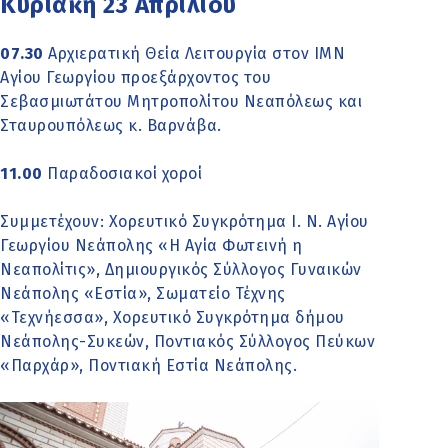
Κυριακή 23 Απριλίου
07.30
Αρχιερατική Θεία Λειτουργία στον ΙΜΝ
Αγίου Γεωργίου προεξάρχοντος του
Σεβασμιωτάτου Μητροπολίτου Νεαπόλεως και
Σταυρουπόλεως κ. Βαρνάβα.
11.00
Παραδοσιακοί χοροί
Συµµετέχουν: Χορευτικό Συγκρότημα Ι. Ν. Αγίου
Γεωργίου Νεάπολης «Η Αγία Φωτεινή η
Νεαπολίτις», Δημιουργικός Σύλλογος Γυναικών
Νεάπολης «Εστία», Σωματείο Τέχνης
«Τεχνήεσσα», Χορευτικό Συγκρότημα δήμου
Νεάπολης-Συκεών, Ποντιακός Σύλλογος Πεύκων
«Παρχάρ», Ποντιακή Εστία Νεάπολης.