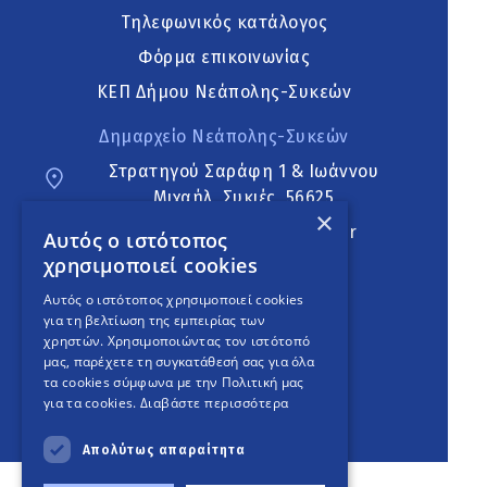
Τηλεφωνικός κατάλογος
Φόρμα επικοινωνίας
ΚΕΠ Δήμου Νεάπολης-Συκεών
Δημαρχείο Νεάπολης-Συκεών
Στρατηγού Σαράφη 1 & Ιωάννου
Μιχαήλ, Συκιές, 56625
×
neapoli.sykies@ddt.gov.gr
Αυτός ο ιστότοπος
χρησιμοποιεί cookies
Ακολουθήστε
Αυτός ο ιστότοπος χρησιμοποιεί cookies
για τη βελτίωση της εμπειρίας των
χρηστών. Χρησιμοποιώντας τον ιστότοπό
μας, παρέχετε τη συγκατάθεσή σας για όλα
English Version
τα cookies σύμφωνα με την Πολιτική μας
για τα cookies.
Διαβάστε περισσότερα
An
project
Απολύτως απαραίτητα