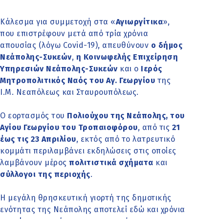
Κάλεσμα για συμμετοχή στα «
Αγιωργίτικα
»,
που επιστρέφουν μετά από τρία χρόνια
απουσίας (λόγω Covid-19), απευθύνουν
ο δήμος
Νεάπολης-Συκεών
,
η Κοινωφελής Επιχείρηση
Υπηρεσιών Νεάπολης-Συκεών
και ο
Ιερός
Μητροπολιτικός Ναός του Αγ. Γεωργίου
της
Ι.Μ. Νεαπόλεως και Σταυρουπόλεως.
Ο εορτασμός του
Πολιούχου της Νεάπολης, του
Αγίου Γεωργίου του Τροπαιοφόρου
, από τις
21
έως τις 23 Απριλίου
, εκτός από το λατρευτικό
κομμάτι περιλαμβάνει εκδηλώσεις στις οποίες
λαμβάνουν μέρος
πολιτιστικά σχήματα
και
σύλλογοι της περιοχής
.
Η μεγάλη θρησκευτική γιορτή της δημοτικής
ενότητας της Νεάπολης αποτελεί εδώ και χρόνια