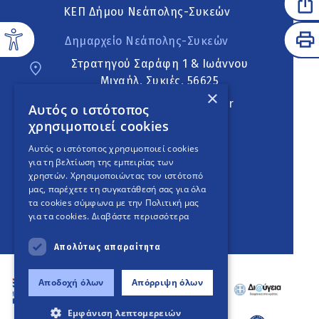
ΚΕΠ Δήμου Νεάπολης-Συκεών
Δημαρχείο Νεάπολης-Συκεών
Στρατηγού Σαράφη 1 & Ιωάννου
Μιχαήλ, Συκιές, 56625
×
neapoli.sykies@ddt.gov.gr
Αυτός ο ιστότοπος
χρησιμοποιεί cookies
Ακολουθήστε
Αυτός ο ιστότοπος χρησιμοποιεί cookies
για τη βελτίωση της εμπειρίας των
χρηστών. Χρησιμοποιώντας τον ιστότοπό
μας, παρέχετε τη συγκατάθεσή σας για όλα
English Version
τα cookies σύμφωνα με την Πολιτική μας
για τα cookies.
Διαβάστε περισσότερα
An
project
Απολύτως απαραίτητα
Αποδοχή όλων
Απόρριψη όλων
Εμφάνιση λεπτομερειών