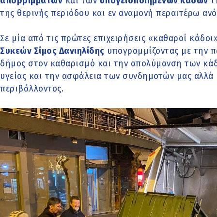
απορριμμάτων
και των
υπογειοποιημένων κάδων
τ
της θερινής περιόδου και εν αναμονή περαιτέρω αν
Σε μία από τις πρώτες επιχειρήσεις «καθαροί κάδοι
Συκεών Σίμος Δανιηλίδης
υπογραμμίζοντας με την π
δήμος στον καθαρισμό και την απολύμανση των κάδ
υγείας και την ασφάλεια των συνδημοτών μας αλλά 
περιβάλλοντος.