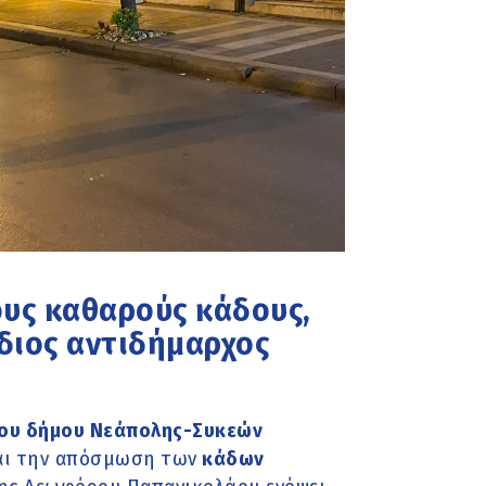
ους καθαρούς κάδους,
όδιος αντιδήμαρχος
του δήμου Νεάπολης-Συκεών
και την απόσμωση των
κάδων