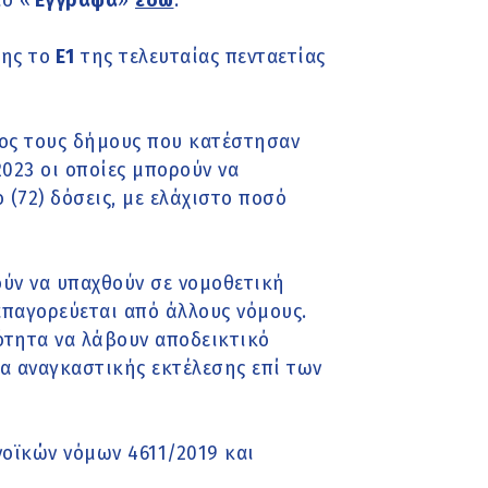
ίο «
Έγγραφα
»
εδώ
.
σης το
Ε1
της τελευταίας πενταετίας
ος τους δήμους που κατέστησαν
2023 οι οποίες μπορούν να
 (72) δόσεις, με ελάχιστο ποσό
ούν να υπαχθούν σε νομοθετική
παγορεύεται από άλλους νόμους.
ότητα να λάβουν αποδεικτικό
ία αναγκαστικής εκτέλεσης επί των
νοϊκών νόμων 4611/2019 και