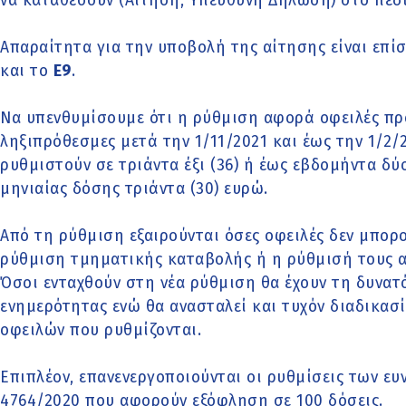
να καταθέσουν (Αίτηση, Υπεύθυνη Δήλωση) στο πεδ
Απαραίτητα για την υποβολή της αίτησης είναι επί
και το
Ε9
.
Να υπενθυμίσουμε ότι η ρύθμιση αφορά οφειλές πρ
ληξιπρόθεσμες μετά την 1/11/2021 και έως την 1/2/
ρυθμιστούν σε τριάντα έξι (36) ή έως εβδομήντα δύο
μηνιαίας δόσης τριάντα (30) ευρώ.
Από τη ρύθμιση εξαιρούνται όσες οφειλές δεν μπορ
ρύθμιση τμηματικής καταβολής ή η ρύθμισή τους α
Όσοι ενταχθούν στη νέα ρύθμιση θα έχουν τη δυνατ
ενημερότητας ενώ θα ανασταλεί και τυχόν διαδικασ
οφειλών που ρυθμίζονται.
Επιπλέον, επανενεργοποιούνται οι ρυθμίσεις των ευ
4764/2020 που αφορούν εξόφληση σε 100 δόσεις.