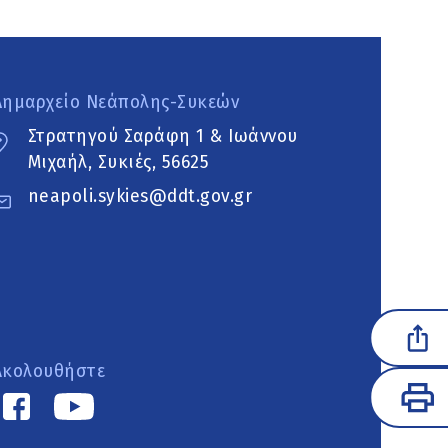
Δημαρχείο Νεάπολης-Συκεών
Στρατηγού Σαράφη 1 & Ιωάννου
Μιχαήλ, Συκιές, 56625
neapoli.sykies@ddt.gov.gr
Ακολουθήστε