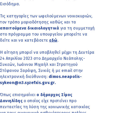
Εισόδημα.
Τις κατηγορίες των ωφελούμενων νοικοκυριών,
τον τρόπο μοριοδότησης καθώς και τα
απαιτούμενα δικαιολογητικά
για τη συμμετοχή
στο πρόγραμμα του υπουργείου μπορείτε να
δείτε και να κατεβάσετε
εδώ
.
Η αίτηση μπορεί να υποβληθεί μέχρι τη Δευτέρα
24 Απριλίου 2023 στο Δημαρχείο Νεάπολης-
Συκεών, Ιωάννου Μιχαήλ και Στρατηγού
Στέφανου Σαράφη, Συκιές ή με email στην
ηλεκτρονική διεύθυνση:
dimos.neapolis-
sykeon@n3.syzefxis.gov.gr.
Όπως επισημαίνει
ο δήμαρχος Σίμος
Δανιηλίδης
ο οποίος είχε προτείνει προ
πενταετίας τη λύση της κοινωνικής κατοικίας
για τους οικονομικά ασθενέστερους πολίτες,