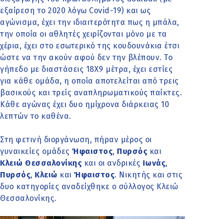
εξαίρεση το 2020 λόγω Covid-19) και ως
αγώνισμα, έχει την ιδιαιτερότητα πως η μπάλα,
την οποία οι αθλητές χειρίζονται μόνο με τα
χέρια, έχει στο εσωτερικό της κουδουνάκια έτσι
ώστε να την ακούν αφού δεν την βλέπουν. Το
γήπεδο με διαστάσεις 18Χ9 μέτρα, έχει εστίες
για κάθε ομάδα, η οποία αποτελείται από τρεις
βασικούς και τρείς αναπληρωματικούς παίκτες.
Κάθε αγώνας έχει δυο ημίχρονα διάρκειας 10
λεπτών το καθένα.
Στη φετινή διοργάνωση, πήραν μέρος οι
γυναικείες ομάδες
Ήφαιστος
,
Πυρσός
και
Κλειώ Θεσσαλονίκης
και οι ανδρικές
Ιωνάς
,
Πυρσός
,
Κλειώ
και
Ήφαιστος
. Νικητής και στις
δυο κατηγορίες αναδείχθηκε ο σύλλογος Κλειώ
Θεσσαλονίκης.