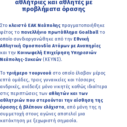
αθλήτριες και αθλητές με
προβλήματα όρασης
Στο
κλειστό ΕΑΚ Νεάπολης
πραγματοποιήθηκε
φέτος το
πανελλήνιο πρωτάθλημα Goalball
το
οποίο συνδιοργανώθηκε από την
Εθνική
Αθλητική Ομοσπονδία Ατόμων με Αναπηρίες
και την
Κοινωφελή Επιχείρηση Υπηρεσιών
Νεάπολης-Συκεών
(ΚΕΥΝΣ).
Το
τριήμερο τουρνουά
στο οποίο έλαβαν μέρος
επτά ομάδες, τρεις γυναικείες και τέσσερις
ανδρικές, ανέδειξε μόνο νικητές καθώς ιδιαίτερα
στις περιπτώσεις των
αθλητών και των
αθλητριών που στερούνται την αίσθηση της
όρασης ή βλέπουν ελάχιστα
, από μόνη της η
συμμετοχή στους αγώνες αποτελεί μια
κατάκτηση με ξεχωριστή σημασία.