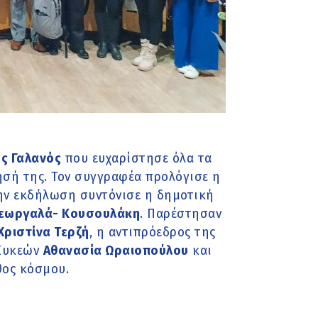
ς Γαλανός
που ευχαρίστησε όλα τα
ησή της. Τον συγγραφέα προλόγισε η
την εκδήλωση συντόνισε η δημοτική
Γεωργαλά- Κουσουλάκη
. Παρέστησαν
Χριστίνα Τερζή
, η αντιπρόεδρος της
 Συκεών
Αθανασία Ωραιοπούλου
και
θος κόσμου.