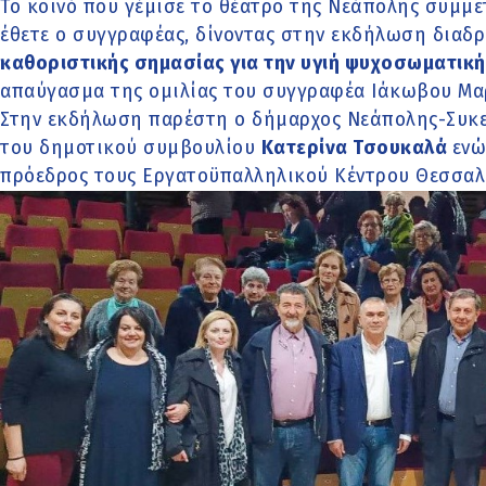
Το κοινό που γέμισε το θέατρο της Νεάπολης συμμετ
έθετε ο συγγραφέας, δίνοντας στην εκδήλωση διαδ
καθοριστικής σημασίας για την υγιή ψυχοσωματικ
απαύγασμα της ομιλίας του συγγραφέα Ιάκωβου Μα
Στην εκδήλωση παρέστη ο δήμαρχος Νεάπολης-Συ
του δημοτικού συμβουλίου
Κατερίνα Τσουκαλά
ενώ
πρόεδρος τους Εργατοϋπαλληλικού Κέντρου Θεσσα