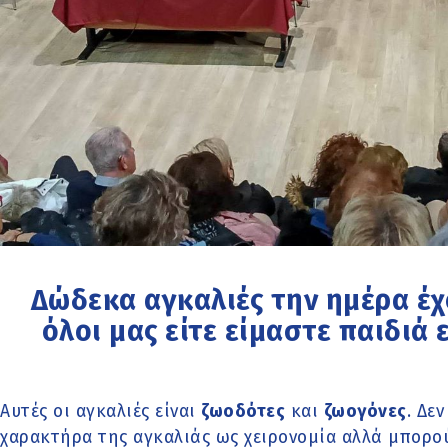
Δώδεκα αγκαλιές την ημέρα έχ
όλοι μας είτε είμαστε παιδιά 
Αυτές οι αγκαλιές είναι
ζωοδότες
και
ζωογόνες
. Δε
χαρακτήρα της αγκαλιάς ως χειρονομία αλλά μπορού