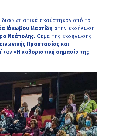
 διαφωτιστικά ακούστηκαν από τα
έα Ιάκωβου Μαρτίδη
στην εκδήλωση
τρο Νεάπολης
. Θέμα της εκδήλωσης
οινωνικής Προστασίας και
ήταν «
Η καθοριστική σημασία της