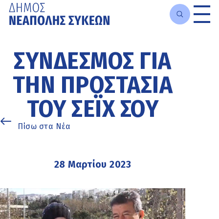
Μετάβαση
στο
ΣΎΝΔΕΣΜΟΣ ΓΙΑ
κυρίως
περιεχόμενο
ΤΗΝ ΠΡΟΣΤΑΣΊΑ
ΤΟΥ ΣΈΙΧ ΣΟΥ
Πίσω στα Νέα
28 Μαρτίου 2023