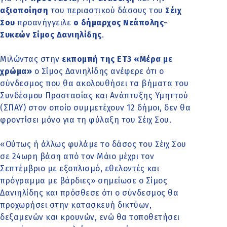
αξιοποίηση
του περιαστικού δάσους του
Σέιχ
Σου
προανήγγειλε
ο δήμαρχος Νεάπολης-
Συκεών Σίμος Δανιηλίδης
.
Μιλώντας στην
εκπομπή της ΕΤ3 «Μέρα με
χρώμα»
ο Σίμος Δανιηλίδης ανέφερε ότι ο
σύνδεσμος που θα ακολουθήσει τα βήματα του
Συνδέσμου Προστασίας και Ανάπτυξης Υμηττού
(ΣΠΑΥ) στον οποίο συμμετέχουν 12 δήμοι, δεν θα
φροντίσει μόνο για τη φύλαξη του Σέιχ Σου.
«Ούτως ή άλλως φυλάμε το δάσος του Σέιχ Σου
σε 24ωρη βάση από τον Μάιο μέχρι τον
Σεπτέμβριο με εξοπλισμό, εθελοντές και
πρόγραμμα με βάρδιες» σημείωσε ο Σίμος
Δανιηλίδης και πρόσθεσε ότι ο σύνδεσμος θα
προχωρήσει στην κατασκευή δικτύων,
δεξαμενών και κρουνών, ενώ θα τοποθετήσει