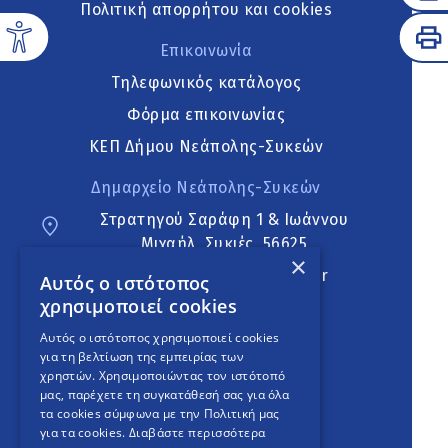
Πολιτική απορρήτου και cookies
Επικοινωνία
Τηλεφωνικός κατάλογος
Φόρμα επικοινωνίας
ΚΕΠ Δήμου Νεάπολης-Συκεών
Δημαρχείο Νεάπολης-Συκεών
Στρατηγού Σαράφη 1 & Ιωάννου
Μιχαήλ, Συκιές, 56625
×
neapoli.sykies@ddt.gov.gr
Αυτός ο ιστότοπος
χρησιμοποιεί cookies
Ακολουθήστε
Αυτός ο ιστότοπος χρησιμοποιεί cookies
για τη βελτίωση της εμπειρίας των
χρηστών. Χρησιμοποιώντας τον ιστότοπό
μας, παρέχετε τη συγκατάθεσή σας για όλα
English Version
τα cookies σύμφωνα με την Πολιτική μας
για τα cookies.
Διαβάστε περισσότερα
An
project