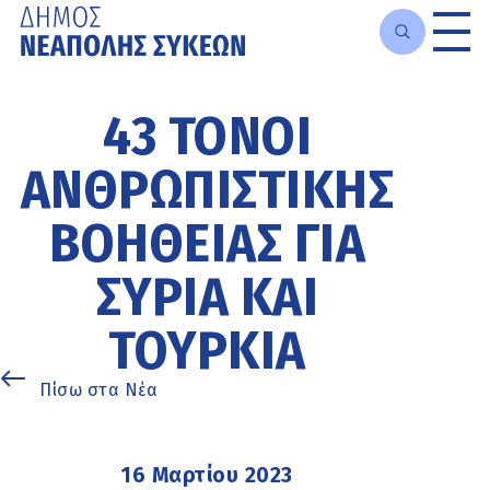
Μετάβαση
στο
43 ΤΌΝΟΙ
κυρίως
περιεχόμενο
ΑΝΘΡΩΠΙΣΤΙΚΉΣ
ΒΟΉΘΕΙΑΣ ΓΙΑ
ΣΥΡΊΑ ΚΑΙ
ΤΟΥΡΚΊΑ
Πίσω στα Νέα
16 Μαρτίου 2023