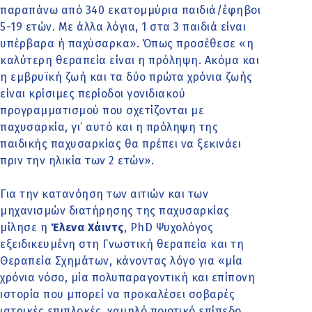
παραπάνω από 340 εκατομμύρια παιδιά/έφηβοι
5-19 ετών. Με άλλα λόγια, 1 στα 3 παιδιά είναι
υπέρβαρα ή παχύσαρκα». Όπως προσέθεσε «η
καλύτερη θεραπεία είναι η πρόληψη. Ακόμα και
η εμβρυϊκή ζωή και τα δύο πρώτα χρόνια ζωής
είναι κρίσιμες περίοδοι γονιδιακού
προγραμματισμού που σχετίζονται με
παχυσαρκία, γι’ αυτό και η πρόληψη της
παιδικής παχυσαρκίας θα πρέπει να ξεκινάει
πριν την ηλικία των 2 ετών».
Για την κατανόηση των αιτιών και των
μηχανισμών διατήρησης της παχυσαρκίας
μίλησε η
Έλενα Χάιντς
, PhD Ψυχολόγος
εξειδικευμένη στη Γνωστική θεραπεία και τη
Θεραπεία Σχημάτων, κάνοντας λόγο για «μία
χρόνια νόσο, μία πολυπαραγοντική και επίπονη
ιστορία που μπορεί να προκαλέσει σοβαρές
ιατρικές επιπλοκές, χαμηλό ποιοτικό επίπεδο