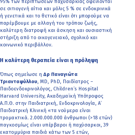
95% των περιπτώσεων παχυσαρκίας οφείλονται
σε σιτιογενή αίτια και μόλις 5 % σε ενδοκρινικά
ή γενετικά και το θετικό είναι ότι μπορούμε να
παρέμβουμε με αλλαγή του τρόπου ζωής,
καλύτερη διατροφή και άσκηση και ουσιαστική
στήριξη από το οικογενειακό, σχολικό και
κοινωνικό περιβάλλον.
Η καλύτερη θεραπεία είναι η πρόληψη
Όπως σημείωσε η
Δρ Παναγιώτα
Τριανταφύλλου
, MD, PhD, Παιδίατρος –
Παιδοενδοκρινολόγος, Children’s Hospital
Harvard University, Ακαδημαϊκή Υπότροφος
Α.Π.Θ. στην Παιδιατρική, Ενδοκρινολογία, Α’
Παιδιατρική Κλινική «τα νούμερα είναι
τρομακτικά. 2.000.000.000 άνθρωποι (>18 ετών)
παγκοσμίως είναι υπέρβαροι ή παχύσαρκοι, 39
εκατομμύρια παιδιά κάτω των 5 ετών,