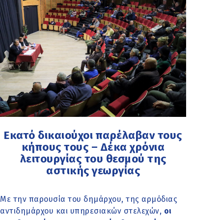
Εκατό δικαιούχοι παρέλαβαν τους
κήπους τους – Δέκα χρόνια
λειτουργίας του θεσμού της
αστικής γεωργίας
Με την παρουσία του δημάρχου, της αρμόδιας
αντιδημάρχου και υπηρεσιακών στελεχών,
οι