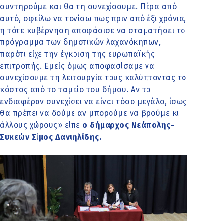
συντηρούμε και θα τη συνεχίσουμε. Πέρα από
αυτό, οφείλω να τονίσω πως πριν από έξι χρόνια,
η τότε κυβέρνηση αποφάσισε να σταματήσει το
πρόγραμμα των δημοτικών λαχανόκηπων,
παρότι είχε την έγκριση της ευρωπαϊκής
επιτροπής. Εμείς όμως αποφασίσαμε να
συνεχίσουμε τη λειτουργία τους καλύπτοντας το
κόστος από το ταμείο του δήμου. Αν το
ενδιαφέρον συνεχίσει να είναι τόσο μεγάλο, ίσως
θα πρέπει να δούμε αν μπορούμε να βρούμε κι
άλλους χώρους» είπε
ο δήμαρχος Νεάπολης-
Συκεών Σίμος Δανιηλίδης.