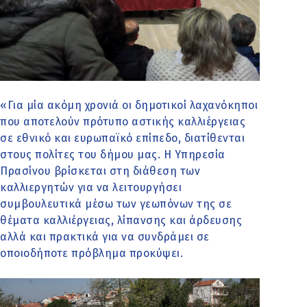
«Για μία ακόμη χρονιά οι δημοτικοί λαχανόκηποι
που αποτελούν πρότυπο αστικής καλλιέργειας
σε εθνικό και ευρωπαϊκό επίπεδο, διατίθενται
στους πολίτες του δήμου μας. Η Υπηρεσία
Πρασίνου βρίσκεται στη διάθεση των
καλλιεργητών για να λειτουργήσει
συμβουλευτικά μέσω των γεωπόνων της σε
θέματα καλλιέργειας, λίπανσης και άρδευσης
αλλά και πρακτικά για να συνδράμει σε
οποιοδήποτε πρόβλημα προκύψει.