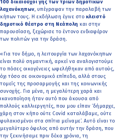
100 δικαιούχοι γης των τριών δημοτικών
λαχανόκηπων
, υπέγραψαν την παραλαβή των
κήπων τους. Η εκδήλωση έγινε στο
κλειστό
δημοτικό θέατρο στη Νεάπολη
και στην
παρουσίαση, ξεχώρισε το έντονο ενδιαφέρον
των πολιτών για την δράση.
«Για τον δήμο, η λειτουργία των λαχανόκηπων
είναι πολύ σημαντική, αρκεί να αναλογιστούμε
το πόσες οικογένειες ωφελήθηκαν από αυτούς,
όχι τόσο σε οικονομικό επίπεδο, αλλά στους
τομείς της προσαρμογής και της κοινωνικής
συνοχής. Για μένα, η μεγαλύτερη χαρά και
ικανοποίηση ήταν αυτό που άκουσα από
πολλούς καλλιεργητές, που μου είπαν ‘δήμαρχε,
χάρη στον κήπο ούτε Covid καταλάβαμε, ούτε
φυλακισμένοι στα σπίτια μείναμε’. Αυτό είναι το
μεγαλύτερο όφελος από αυτήν την δράση, που
την ξεκινήσαμε πριν δέκα χρόνια, τη