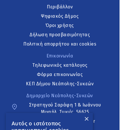
Περιβάλλον
Ψηφιακός Δήμος
Όροι χρήσης
Δήλωση προσβασιμότητας
Πολιτική απορρήτου και cookies
Επικοινωνία
Τηλεφωνικός κατάλογος
Φόρμα επικοινωνίας
ΚΕΠ Δήμου Νεάπολης-Συκεών
Δημαρχείο Νεάπολης-Συκεών
Στρατηγού Σαράφη 1 & Ιωάννου
Μιχαήλ, Συκιές, 56625
×
neapoli.sykies@ddt.gov.gr
Αυτός ο ιστότοπος