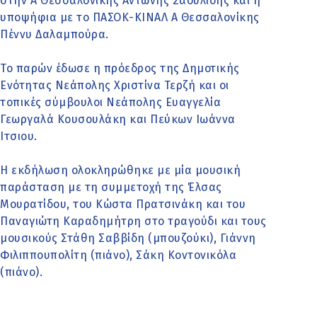
στην Α΄ Θεσσαλονίκης Αντώνης Σαουλίδης και η
υποψήφια με το ΠΑΣΟΚ-ΚΙΝΑΛ Α Θεσσαλονίκης
Πέννυ Δαλαμπούρα.
Το παρών έδωσε η πρόεδρος της Δημοτικής
Ενότητας Νεάπολης Χριστίνα Τερζή και οι
τοπικές σύμβουλοι Νεάπολης Ευαγγελία
Γεωργαλά Κουσουλάκη και Πεύκων Ιωάννα
Ιτσιου.
Η εκδήλωση ολοκληρώθηκε με μία μουσική
παράσταση με τη συμμετοχή της Έλσας
Μουρατίδου, του Κώστα Πρατσινάκη και του
Παναγιώτη Καραδημήτρη στο τραγούδι και τους
μουσικούς Στάθη Σαββίδη (μπουζούκι), Γιάννη
Φιλιππουπολίτη (πιάνο), Σάκη Κοντονικόλα
(πιάνο).