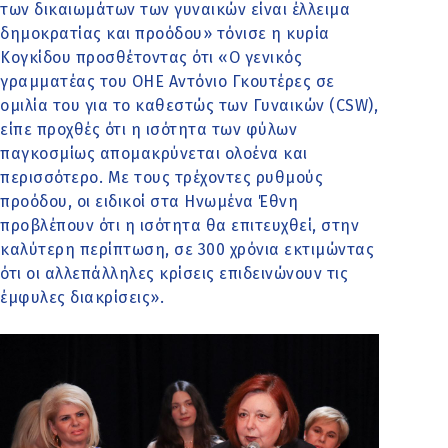
των δικαιωμάτων των γυναικών είναι έλλειμα
δημοκρατίας και προόδου» τόνισε η κυρία
Κογκίδου προσθέτοντας ότι «Ο γενικός
γραμματέας του ΟΗΕ Αντόνιο Γκουτέρες σε
ομιλία του για το καθεστώς των Γυναικών (CSW),
είπε προχθές ότι η ισότητα των φύλων
παγκοσμίως απομακρύνεται ολοένα και
περισσότερο. Με τους τρέχοντες ρυθμούς
προόδου, οι ειδικοί στα Ηνωμένα Έθνη
προβλέπουν ότι η ισότητα θα επιτευχθεί, στην
καλύτερη περίπτωση, σε 300 χρόνια εκτιμώντας
ότι οι αλλεπάλληλες κρίσεις επιδεινώνουν τις
έμφυλες διακρίσεις».