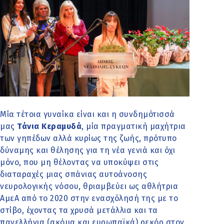
Μία τέτοια γυναίκα είναι και η συνδημότισσά
μας
Τάνια Κεραμυδά
, μία πραγματική μαχήτρια
των γηπέδων αλλά κυρίως της ζωής, πρότυπο
δύναμης και θέλησης για τη νέα γενιά και όχι
μόνο, που μη θέλοντας να υποκύψει στις
διαταραχές μιας σπάνιας αυτοάνοσης
νευρολογικής νόσου, θριαμβεύει ως αθλήτρια
ΑμεΑ από το 2020 στην ενασχόλησή της με το
στίβο, έχοντας τα χρυσά μετάλλια και τα
πανελλήνια (ακόμα και ευρωπαϊκά) ρεκόρ στον