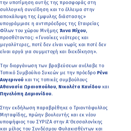
την υποτίμηση αυτής της προσφοράς στη
συλλογική συνείδηση και το έλλειμα στην
αποκάλυψη της έμφυλης διάστασης»
υπογράμμισε η αντιπρόεδρος της Εταιρείας
Φίλων του χώρου Μνήμης
Άννα Μίχου
,
προσθέτοντας: «Γυναίκες νεότερες και
μεγαλύτερες, ποτέ δεν είναι νωρίς και ποτέ δεν
είναι αργά για συμμετοχή και διεκδίκηση».
Την διοργάνωση των βραβεύσεων ανέλαβε το
Τοπικό Συμβούλιο Συκεών με την πρόεδρο
Ρένα
Αυγερινού
και τις τοπικές συμβούλους
Αθανασία Ωραιοπούλου
,
Νικολέτα Κανίδου
και
Πηνελόπη Δαμιανίδου
.
Στην εκδήλωση παραβρέθηκε ο Τριαντάφυλλος
Μηταφίδης, πρώην βουλευτής και εκ νέου
υποψήφιος του ΣΥΡΙΖΑ στην Α΄ Θεσσαλονίκης
και μέλος του Συνδέσμου Φυλακισθέντων και