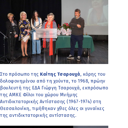
Στο πρόσωπο της
Καίτης Τσαρουχά
,
κόρης του
δολοφονημένου από τη χούντα, το 1968, πρώην
βουλευτή της ΕΔΑ Γιώργη Τσαρουχά, εκπρόσωπο
της ΑΜΚΕ Φίλοι του χώρου Μνήμης
Αντιδικτατορικής Αντίστασης (1967-1974) στη
Θεσσαλονίκη, τιμήθηκαν χθες όλες οι γυναίκες
της αντιδικτατορικής αντίστασης.