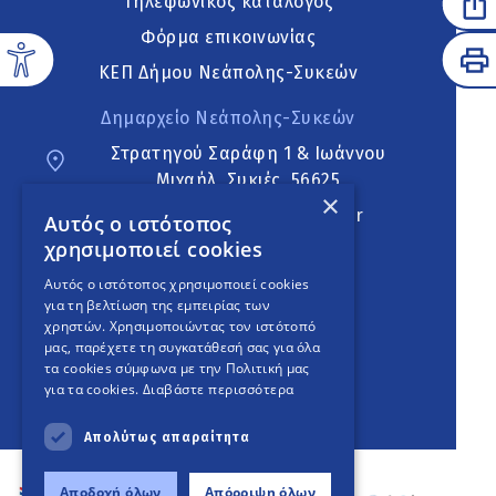
Τηλεφωνικός κατάλογος
Φόρμα επικοινωνίας
ΚΕΠ Δήμου Νεάπολης-Συκεών
Δημαρχείο Νεάπολης-Συκεών
Στρατηγού Σαράφη 1 & Ιωάννου
Μιχαήλ, Συκιές, 56625
×
neapoli.sykies@ddt.gov.gr
Αυτός ο ιστότοπος
χρησιμοποιεί cookies
Ακολουθήστε
Αυτός ο ιστότοπος χρησιμοποιεί cookies
για τη βελτίωση της εμπειρίας των
χρηστών. Χρησιμοποιώντας τον ιστότοπό
μας, παρέχετε τη συγκατάθεσή σας για όλα
English Version
τα cookies σύμφωνα με την Πολιτική μας
για τα cookies.
Διαβάστε περισσότερα
An
project
Απολύτως απαραίτητα
Αποδοχή όλων
Απόρριψη όλων