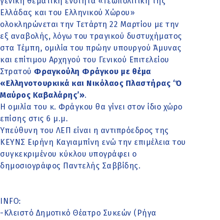
γενική θεματική ενότητα «Γεωπολιτική της
Ελλάδας και του Ελληνικού Χώρου»
ολοκληρώνεται την Τετάρτη 22 Μαρτίου με την
εξ αναβολής, λόγω του τραγικού δυστυχήματος
στα Τέμπη, ομιλία του πρώην υπουργού Άμυνας
και επίτιμου Αρχηγού του Γενικού Επιτελείου
Στρατού
Φραγκούλη Φράγκου με θέμα
«Ελληνοτουρκικά και Νικόλαος Πλαστήρας ‘Ό
Μαύρος Καβαλάρης’»
.
Η ομιλία του κ. Φράγκου θα γίνει στον ίδιο χώρο
επίσης στις 6 μ.μ.
Υπεύθυνη του ΛΕΠ είναι η αντιπρόεδρος της
ΚΕΥΝΣ Ειρήνη Καγιαμπίνη ενώ την επιμέλεια του
συγκεκριμένου κύκλου υπογράφει ο
δημοσιογράφος Παντελής Σαββίδης.
INFO:
-Κλειστό Δημοτικό Θέατρο Συκεών (Ρήγα