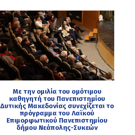
Mε την ομιλία του ομότιμου
καθηγητή του Πανεπιστημίου
Δυτικής Μακεδονίας συνεχίζεται το
πρόγραμμα του Λαϊκού
Επιμορφωτικού Πανεπιστημίου
δήμου Νεάπολης-Συκεών