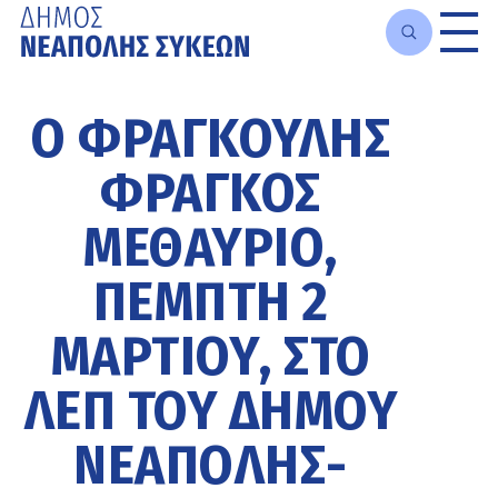
Μετάβαση
στο
Ο ΦΡΑΓΚΟΎΛΗΣ
κυρίως
περιεχόμενο
ΦΡΆΓΚΟΣ
ΜΕΘΑΎΡΙΟ,
ΠΈΜΠΤΗ 2
ΜΑΡΤΊΟΥ, ΣΤΟ
ΛΕΠ ΤΟΥ ΔΉΜΟΥ
ΝΕΆΠΟΛΗΣ-