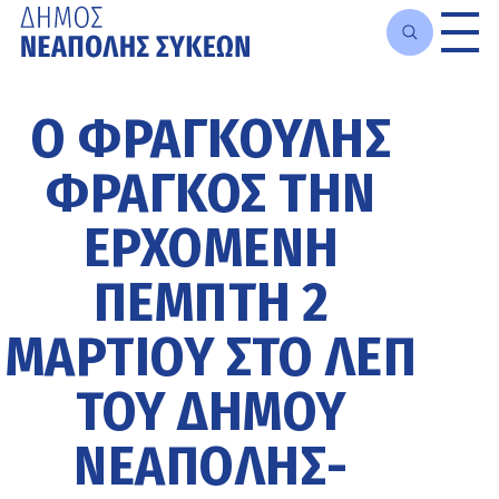
Μετάβαση
στο
Ο ΦΡΑΓΚΟΎΛΗΣ
κυρίως
περιεχόμενο
ΦΡΆΓΚΟΣ ΤΗΝ
ΕΡΧΌΜΕΝΗ
ΠΈΜΠΤΗ 2
ΜΑΡΤΊΟΥ ΣΤΟ ΛΕΠ
ΤΟΥ ΔΉΜΟΥ
ΝΕΆΠΟΛΗΣ-