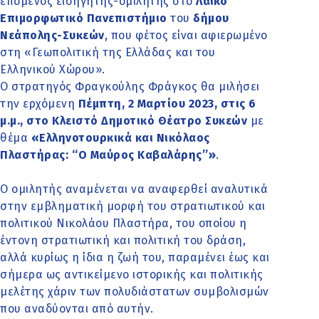
επόμενος εισηγητής-ομιλητής στο
Λαϊκό
Επιμορφωτικό Πανεπιστήμιο
του
δήμου
Νεάπολης-Συκεών
, που φέτος είναι αφιερωμένο
στη «Γεωπολιτική της Ελλάδας και του
Ελληνικού Χώρου».
Ο στρατηγός Φραγκούλης Φράγκος θα μιλήσει
την ερχόμενη
Πέμπτη, 2 Μαρτίου 2023, στις 6
μ.μ., στο Κλειστό Δημοτικό Θέατρο Συκεών
με
θέμα
«Ελληνοτουρκικά και Νικόλαος
Πλαστήρας: ‘‘Ο Μαύρος Καβαλάρης’’»
.
Ο ομιλητής αναμένεται να αναφερθεί αναλυτικά
στην εμβληματική μορφή του στρατιωτικού και
πολιτικού Νικολάου Πλαστήρα, του οποίου η
έντονη στρατιωτική και πολιτική του δράση,
αλλά κυρίως η ίδια η ζωή του, παραμένει έως και
σήμερα ως αντικείμενο ιστορικής και πολιτικής
μελέτης χάριν των πολυδιάστατων συμβολισμών
που αναδύονται από αυτήν.