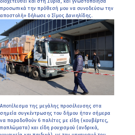
διοχετευθεί και στη Συρία, και γνωστοποίησα
προσωπικά την πρόθεσή μου να συνοδεύσω την
αποστολή» δήλωσε ο Σίμος Δανιηλίδης.
Αποτέλεσμα της μεγάλης προσέλευσης στα
σημεία συγκέντρωσης του δήμου ήταν σήμερα
να παραδοθούν 6 παλέτες με είδη (κουβέρτες,
παπλώματα) και είδη ρουχισμού (ανδρικά,
γυναικεία και παιδικά), με τον μηχανισμό του