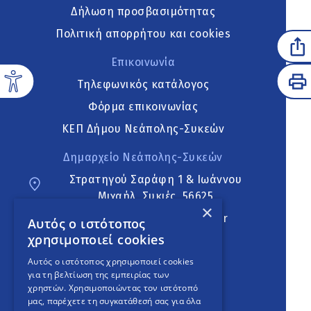
Δήλωση προσβασιμότητας
Πολιτική απορρήτου και cookies
Επικοινωνία
Τηλεφωνικός κατάλογος
Φόρμα επικοινωνίας
ΚΕΠ Δήμου Νεάπολης-Συκεών
Δημαρχείο Νεάπολης-Συκεών
Στρατηγού Σαράφη 1 & Ιωάννου
Μιχαήλ, Συκιές, 56625
×
neapoli.sykies@ddt.gov.gr
Αυτός ο ιστότοπος
χρησιμοποιεί cookies
Ακολουθήστε
Αυτός ο ιστότοπος χρησιμοποιεί cookies
για τη βελτίωση της εμπειρίας των
χρηστών. Χρησιμοποιώντας τον ιστότοπό
μας, παρέχετε τη συγκατάθεσή σας για όλα
English Version