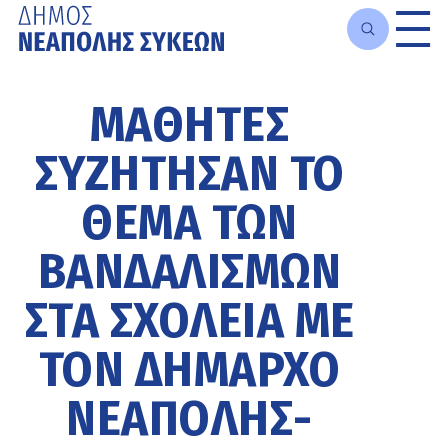
Μετάβαση
στο
ΜΑΘΗΤΈΣ
κυρίως
περιεχόμενο
ΣΥΖΉΤΗΣΑΝ ΤΟ
ΘΈΜΑ ΤΩΝ
ΒΑΝΔΑΛΙΣΜΏΝ
ΣΤΑ ΣΧΟΛΕΊΑ ΜΕ
ΤΟΝ ΔΉΜΑΡΧΟ
ΝΕΆΠΟΛΗΣ-