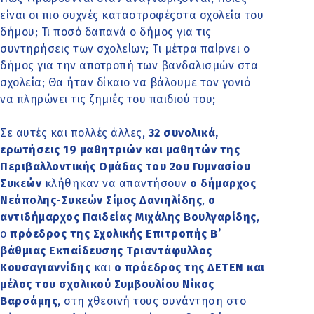
είναι οι πιο συχνές καταστροφέςστα σχολεία του
δήμου; Τι ποσό δαπανά ο δήμος για τις
συντηρήσεις των σχολείων; Τι μέτρα παίρνει ο
δήμος για την αποτροπή των βανδαλισμών στα
σχολεία; Θα ήταν δίκαιο να βάλουμε τον γονιό
να πληρώνει τις ζημιές του παιδιού του;
Σε αυτές και πολλές άλλες,
32 συνολικά,
ερωτήσεις 19 μαθητριών και μαθητών της
Περιβαλλοντικής Ομάδας του 2ου Γυμνασίου
Συκεών
κλήθηκαν να απαντήσουν
ο δήμαρχος
Νεάπολης-Συκεών Σίμος Δανιηλίδης
,
ο
αντιδήμαρχος Παιδείας Μιχάλης Βουλγαρίδης
,
ο
πρόεδρος της Σχολικής Επιτροπής Β’
βάθμιας Εκπαίδευσης Τριαντάφυλλος
Κουσαγιαννίδης
και
ο πρόεδρος της ΔΕΤΕΝ και
μέλος του σχολικού Συμβουλίου Νίκος
Βαρσάμης
, στη χθεσινή τους συνάντηση στο