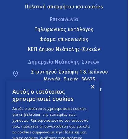
Πολιτική απορρήτου και cookies
Επικοινωνία
Τηλεφωνικός κατάλογος
Φόρμα επικοινωνίας
ΚΕΠ Δήμου Νεάπολης-Συκεών
Δημαρχείο Νεάπολης-Συκεών
Στρατηγού Σαράφη 1 & Ιωάννου
Μιχαήλ, Συκιές, 56625
×
neapoli.sykies@ddt.gov.gr
Αυτός ο ιστότοπος
χρησιμοποιεί cookies
Ακολουθήστε
Αυτός ο ιστότοπος χρησιμοποιεί cookies
για τη βελτίωση της εμπειρίας των
χρηστών. Χρησιμοποιώντας τον ιστότοπό
μας, παρέχετε τη συγκατάθεσή σας για όλα
English Version
τα cookies σύμφωνα με την Πολιτική μας
για τα cookies.
Διαβάστε περισσότερα