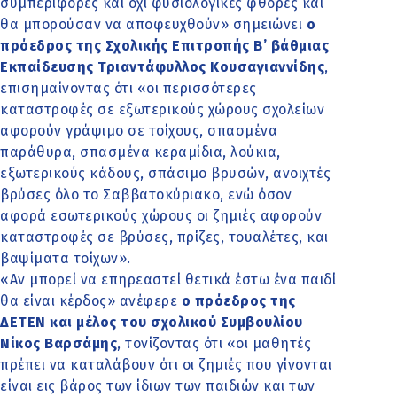
συμπεριφορές και όχι φυσιολογικές φθορές και
θα μπορούσαν να αποφευχθούν» σημειώνει
ο
πρόεδρος της Σχολικής Επιτροπής Β’ βάθμιας
Εκπαίδευσης Τριαντάφυλλος Κουσαγιαννίδης
,
επισημαίνοντας ότι «οι περισσότερες
καταστροφές σε εξωτερικούς χώρους σχολείων
αφορούν γράψιμο σε τοίχους, σπασμένα
παράθυρα, σπασμένα κεραμίδια, λούκια,
εξωτερικούς κάδους, σπάσιμο βρυσών, ανοιχτές
βρύσες όλο το Σαββατοκύριακο, ενώ όσον
αφορά εσωτερικούς χώρους οι ζημιές αφορούν
καταστροφές σε βρύσες, πρίζες, τουαλέτες, και
βαψίματα τοίχων».
«Αν μπορεί να επηρεαστεί θετικά έστω ένα παιδί
θα είναι κέρδος» ανέφερε
ο πρόεδρος της
ΔΕΤΕΝ και μέλος του σχολικού Συμβουλίου
Νίκος Βαρσάμης
, τονίζοντας ότι «οι μαθητές
πρέπει να καταλάβουν ότι οι ζημιές που γίνονται
είναι εις βάρος των ίδιων των παιδιών και των