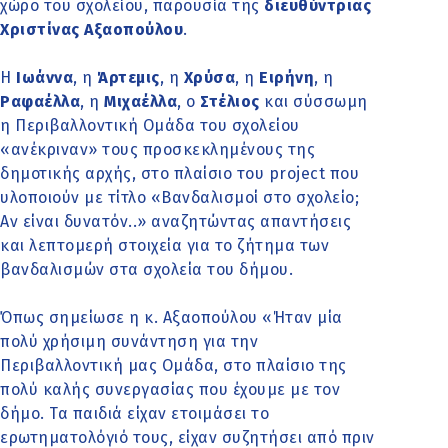
χώρο του σχολείου, παρουσία της
διευθύντριας
Χριστίνας Αξαοπούλου
.
Η
Ιωάννα
, η
Άρτεμις
, η
Χρύσα
, η
Ειρήνη
, η
Ραφαέλλα
, η
Μιχαέλλα
, ο
Στέλιος
και σύσσωμη
η Περιβαλλοντική Ομάδα του σχολείου
«ανέκριναν» τους προσκεκλημένους της
δημοτικής αρχής, στο πλαίσιο του project που
υλοποιούν με τίτλο «Βανδαλισμοί στο σχολείο;
Αν είναι δυνατόν..» αναζητώντας απαντήσεις
και λεπτομερή στοιχεία για το ζήτημα των
βανδαλισμών στα σχολεία του δήμου.
Όπως σημείωσε η κ. Αξαοπούλου «Ήταν μία
πολύ χρήσιμη συνάντηση για την
Περιβαλλοντική μας Ομάδα, στο πλαίσιο της
πολύ καλής συνεργασίας που έχουμε με τον
δήμο. Τα παιδιά είχαν ετοιμάσει το
ερωτηματολόγιό τους, είχαν συζητήσει από πριν