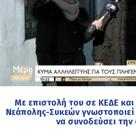
Με επιστολή του σε ΚΕΔΕ κα
Νεάπολης-Συκεών γνωστοποιεί ό
να συνοδεύσει την