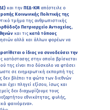
ΔΕ)
και την
ΠΕΔ-ΚΜ
απέστειλε ο
ροπής Κοινωνικής Πολιτικής της
ντικό τμήμα της ανθρωπιστικής
ορθόδοξο Πατριαρχείο Αντιοχείας,
Αθηνών
και τις
κατά τόπους
λησιών αλλά και άλλων φορέων να
ροτίθεται ο ίδιος να συνοδεύσει την
ης κατάστασης στην οποία βρίσκεται
μού της είναι πιο δύσκολο να φτάσει
λωστε σε ενημερωτική εκπομπή της
ς δεν βλέπει τα φώτα των διεθνών
αι έχει πληγεί εξίσου, ίσως και
εμείς δεν διαχωρίζουμε τους
νεξαρτήτου εθνικότητας, φυλής,
ικά φαινόμενα».