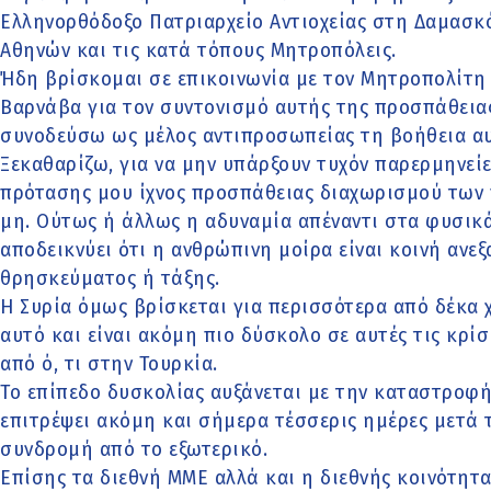
Ελληνορθόδοξο Πατριαρχείο Αντιοχείας στη Δαμασκ
Αθηνών και τις κατά τόπους Μητροπόλεις.
Ήδη βρίσκομαι σε επικοινωνία με τον Μητροπολίτη
Βαρνάβα για τον συντονισμό αυτής της προσπάθεια
συνοδεύσω ως μέλος αντιπροσωπείας τη βοήθεια αυ
Ξεκαθαρίζω, για να μην υπάρξουν τυχόν παρερμηνείε
πρότασης μου ίχνος προσπάθειας διαχωρισμού των 
μη. Ούτως ή άλλως η αδυναμία απέναντι στα φυσικά 
αποδεικνύει ότι η ανθρώπινη μοίρα είναι κοινή ανε
θρησκεύματος ή τάξης.
Η Συρία όμως βρίσκεται για περισσότερα από δέκα 
αυτό και είναι ακόμη πιο δύσκολο σε αυτές τις κρίσ
από ό, τι στην Τουρκία.
Το επίπεδο δυσκολίας αυξάνεται με την καταστροφή
επιτρέψει ακόμη και σήμερα τέσσερις ημέρες μετά τ
συνδρομή από το εξωτερικό.
Επίσης τα διεθνή ΜΜΕ αλλά και η διεθνής κοινότητα