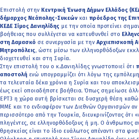
Επιστολή στην
Κεντρική Ένωση Δήμων Ελλάδος (ΚΕ
δήμαρχος Νεάπολης-Συκεών
και
πρόεδρος της Επιτ
ΚΕΔΕ Σίμος Δανιηλίδης
με την οποία προτείνει σημα
βοήθειας που συλλέγεται να κατευθυνθεί στο
Ελλην
στη Δαμασκό
σε συνεργασία με την
Αρχιεπισκοπή 
Μητροπόλεις
, ώστε μέσω των ελληνορθόδοξων εκκ
διοχετευθεί και στη Συρία.
Στην επιστολή του ο κ.Δανιηλίδης γνωστοποιεί ότι
π
αποστολή
ενώ υπογραμμίζει ότι λόγω της εμπόλεμ
τα τελευταία δέκα χρόνια η Συρία και του αποκλεισ
έως εκεί οποιαδήποτε βοήθεια. Όπως σημείωσε άλ
ΕΡΤ3 η χώρα αυτή βρίσκεται σε δυσχερή θέση καθώ
ΜΜΕ και το ενδιαφέρον των Διεθνών Οργανισμών αν κ
περισσότερο από την Τουρκία, διευκρινίζοντας ότι «
πληγέντες, σε ελληνορθόδοξους ή μη. Ο άνθρωπος α
θρησκείας είναι το ίδιο ευάλωτος απέναντι στα φυσ