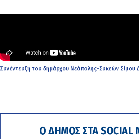
Συνέντευξη του δημάρχου Νεάπολης-Συκεών Σίμου Δ
Ο ΔΗΜΟΣ ΣΤΑ SOCIAL 