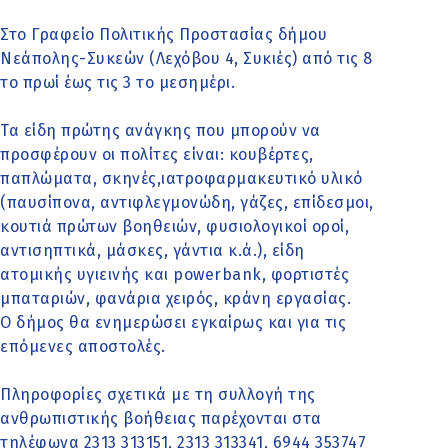
Στο Γραφείο Πολιτικής Προστασίας δήμου
Νεάπολης-Συκεών (Λεχόβου 4, Συκιές) από τις 8
το πρωί έως τις 3 το μεσημέρι.
Τα είδη πρώτης ανάγκης που μπορούν να
προσφέρουν οι πολίτες είναι: κουβέρτες,
παπλώματα, σκηνές,ιατροφαρμακευτικό υλικό
(παυσίπονα, αντιφλεγμονώδη, γάζες, επίδεσμοι,
κουτιά πρώτων βοηθειών, φυσιολογικοί οροί,
αντισηπτικά, μάσκες, γάντια κ.ά.), είδη
ατομικής υγιεινής και powerbank, φορτιστές
μπαταριών, φανάρια χειρός, κράνη εργασίας.
Ο δήμος θα ενημερώσει εγκαίρως και για τις
επόμενες αποστολές.
Πληροφορίες σχετικά με τη συλλογή της
ανθρωπιστικής βοήθειας παρέχονται στα
τηλέφωνα 2313 313151, 2313 313341, 6944 353747