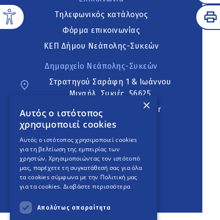
Τηλεφωνικός κατάλογος
Φόρμα επικοινωνίας
ΚΕΠ Δήμου Νεάπολης-Συκεών
Δημαρχείο Νεάπολης-Συκεών
Στρατηγού Σαράφη 1 & Ιωάννου
Μιχαήλ, Συκιές, 56625
×
neapoli.sykies@ddt.gov.gr
Αυτός ο ιστότοπος
χρησιμοποιεί cookies
Ακολουθήστε
Αυτός ο ιστότοπος χρησιμοποιεί cookies
για τη βελτίωση της εμπειρίας των
χρηστών. Χρησιμοποιώντας τον ιστότοπό
μας, παρέχετε τη συγκατάθεσή σας για όλα
English Version
τα cookies σύμφωνα με την Πολιτική μας
για τα cookies.
Διαβάστε περισσότερα
An
project
Απολύτως απαραίτητα