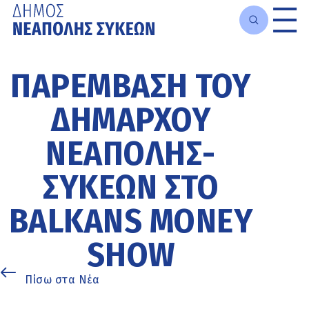
Μετάβαση
στο
ΠΑΡΈΜΒΑΣΗ ΤΟΥ
κυρίως
περιεχόμενο
ΔΗΜΆΡΧΟΥ
ΝΕΆΠΟΛΗΣ-
ΣΥΚΕΏΝ ΣΤΟ
BALKANS MONEY
SHOW
Πίσω στα Νέα