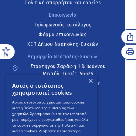
Πολιτική απορρήτου και cookies
Επικοινωνία
Τηλεφωνικός κατάλογος
Φόρμα επικοινωνίας
ΚΕΠ Δήμου Νεάπολης-Συκεών
Δημαρχείο Νεάπολης-Συκεών
Στρατηγού Σαράφη 1 & Ιωάννου
Μιχαήλ, Συκιές, 56625
×
neapoli.sykies@ddt.gov.gr
Αυτός ο ιστότοπος
χρησιμοποιεί cookies
Ακολουθήστε
Αυτός ο ιστότοπος χρησιμοποιεί cookies
για τη βελτίωση της εμπειρίας των
χρηστών. Χρησιμοποιώντας τον ιστότοπό
μας, παρέχετε τη συγκατάθεσή σας για όλα
English Version
τα cookies σύμφωνα με την Πολιτική μας
για τα cookies.
Διαβάστε περισσότερα
An
project