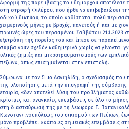
Αφορμή της παρέμβασης του δημάρχου αποτέλεσε τ
στη στροφή Φιλύρου, που ήρθε να επιβεβαιώσει τη
οδικού δικτύου, το οποίο καθίσταται πολύ περισσό
χειμερινούς μήνες με βροχές, παγετούς ή και με χιο
πρωινές ώρες του περασμένου Σαββάτου 21.1.2023 σ
εξετράπη της πορείας του και έπεσε σε παρακείμεν
συμβαίνουν σχεδόν καθημερινά χωρίς να γίνονται γ
υλικές ζημιές και μικροτραυματισμούς των εμπλεκ
πεζών», όπως επισημαίνεται στην επιστολή.
Σύμφωνα με τον Σίμο Δανιηλίδη, ο σχεδιασμός που
της υλοποίησης μετά την υπογραφή της σύμβασης 
εταιρία, «δεν αποτελεί λύση του προβλήματος καθώ
κρίσιμες και αναγκαίες επεμβάσεις σε όλο το μήκο
στη διασταύρωσή της με τη λεωφόρο Γ. Παπανικολά
Κωνσταντινουπόλεως του οικισμού των Πεύκων, έως
μόνο προβλέπει «κάποιες σημειακές επεμβάσεις στην