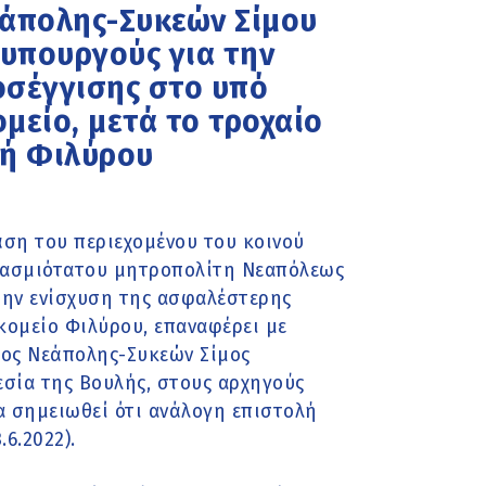
εάπολης-Συκεών Σίμου
 υπουργούς για την
οσέγγισης στο υπό
μείο, μετά το τροχαίο
ή Φιλύρου
βάση του περιεχομένου του κοινού
βασμιότατου μητροπολίτη Νεαπόλεως
την ενίσχυση της ασφαλέστερης
ομείο Φιλύρου, επαναφέρει με
χος Νεάπολης-Συκεών Σίμος
εσία της Βουλής, στους αρχηγούς
α σημειωθεί ότι ανάλογη επιστολή
6.2022).