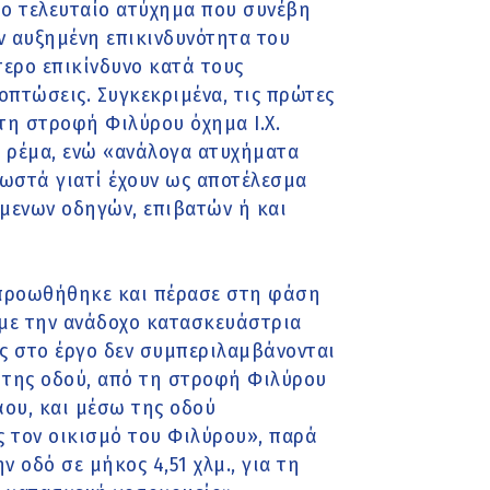
ο τελευταίο ατύχημα που συνέβη
ν αυξημένη επικινδυνότητα του
τερο επικίνδυνο κατά τους
νοπτώσεις. Συγκεκριμένα, τις πρώτες
τη στροφή Φιλύρου όχημα Ι.Χ.
ο ρέμα, ενώ «ανάλογα ατυχήματα
νωστά γιατί έχουν ως αποτέλεσμα
όμενων οδηγών, επιβατών ή και
 προωθήθηκε και πέρασε στη φάση
με την ανάδοχο κατασκευάστρια
ς στο έργο δεν συμπεριλαμβάνονται
ς της οδού, από τη στροφή Φιλύρου
ου, και μέσω της οδού
 τον οικισμό του Φιλύρου», παρά
 οδό σε μήκος 4,51 χλμ., για τη