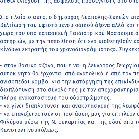
δήθεν ενίσχυση της ασφαλούς προσέγγισης στο υπό
Στο πλαίσιο αυτό, ο δήμαρχος Νεάπολης-Συκεών επα
βελτίωση του υφιστάμενου οδικού άξονα αλλά και 
χώρο του υπό κατασκευή Παιδιατρικού Νοσοκομείο
αρτηριών, με την πεποίθηση ότι «να υιοθετηθούν κ
κίνδυνο εκτροπής του χρονοδιαγράμματος». Συγκεκρ
• στον βασικό άξονα, που είναι η λεωφόρος Γεωργί
αυτοκίνητα θα έρχονται από ανατολικά ή από τον πε
ανισόπεδοι κόμβοι για την κατάργηση της επικίνδ
διαπλάτυνση στο σύνολό της με τον αποχαρακτηρι
πλήρη ανακατασκευή του οδοστρώματος,
• να γίνει διαπλάτυνση και ανακατασκευή της λεωφ
• να επανεξεταστούν οι προτάσεις μας για επιπλέον 
Φιλύρου μέσω της Ν. Ευκαρπίας και της οδού από τ
Κωνσταντινουπόλεως.