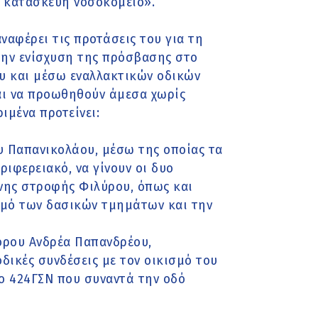
 κατασκευή νοσοκομείο».
ναφέρει τις προτάσεις του για τη
την ενίσχυση της πρόσβασης στο
υ και μέσω εναλλακτικών οδικών
αι να προωθηθούν άμεσα χωρίς
ιμένα προτείνει:
ου Παπανικολάου, μέσω της οποίας τα
ριφερειακό, να γίνουν οι δυο
υνης στροφής Φιλύρου, όπως και
σμό των δασικών τμημάτων και την
όρου Ανδρέα Παπανδρέου,
οδικές συνδέσεις με τον οικισμό του
ο 424ΓΣΝ που συναντά την οδό