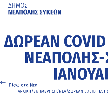
Μετάβαση
στο
κυρίως
ΔΩΡΕΆΝ COVID
περιεχόμενο
ΝΕΆΠΟΛΗΣ-Σ
ΙΑΝΟΥΑΡ
Πίσω στα Νέα
ΑΡΧΙΚΉ
/
ΕΝΗΜΈΡΩΣΗ
/
ΝΕΑ
/
ΔΩΡΕΆΝ COVID TEST 