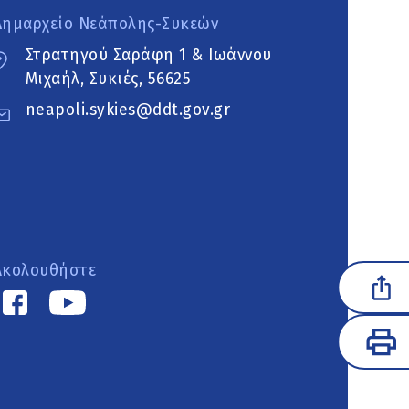
Δημαρχείο Νεάπολης-Συκεών
Στρατηγού Σαράφη 1 & Ιωάννου
Μιχαήλ, Συκιές, 56625
neapoli.sykies@ddt.gov.gr
Ακολουθήστε